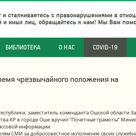
 и сталкиваетесь с правонарушениями в отно
й и иных лиц, обращайтесь к нам! Мы Вам пом
БИБЛИОТЕКА
О НАС
COVID-19
ремя чрезвычайного положения на
еспублики, заместитель коменданта Ошской области З
ства КР в городе Оше вручил “Почетные грамоты” Мини
массовой информации.
лям СМИ за добросовестное исполнение своих служебн