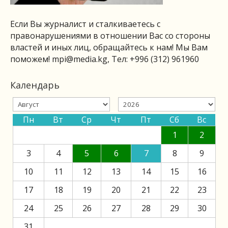
Если Вы журналист и сталкиваетесь с
правонарушениями в отношении Вас со стороны
властей и иных лиц, обращайтесь к нам! Мы Вам
поможем!
mpi@media.kg
, Тел: +996 (312) 961960
Календарь
Пн
Вт
Ср
Чт
Пт
Сб
Вс
1
2
3
4
5
6
7
8
9
10
11
12
13
14
15
16
17
18
19
20
21
22
23
24
25
26
27
28
29
30
31