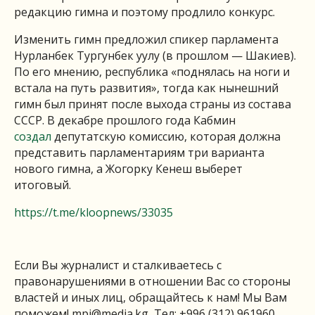
редакцию гимна и поэтому продлило конкурс.
Изменить гимн предложил спикер парламента
Нурланбек Тургунбек уулу (в прошлом — Шакиев).
По его мнению, республика «поднялась на ноги и
встала на путь развития», тогда как нынешний
гимн был принят после выхода страны из состава
СССР. В декабре прошлого года Кабмин
создал
депутатскую комиссию, которая должна
представить парламентариям три варианта
нового гимна, а Жогорку Кенеш выберет
итоговый.
https://t.me/kloopnews/33035
Если Вы журналист и сталкиваетесь с
правонарушениями в отношении Вас со стороны
властей и иных лиц, обращайтесь к нам! Мы Вам
поможем!
mpi@media.kg
, Тел: +996 (312) 961960