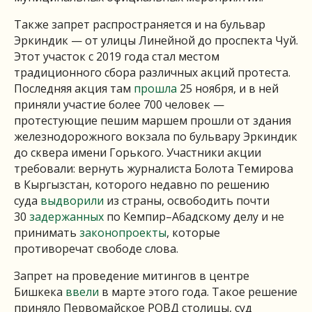
Также запрет распространяется и на бульвар
Эркиндик — от улицы Линейной до проспекта Чуй.
Этот участок с 2019 года стал местом
традиционного сбора различных акций протеста.
Последняя акция там
прошла
25 ноября, и в ней
приняли участие более 700 человек —
протестующие пешим маршем прошли от здания
железнодорожного вокзала по бульвару Эркиндик
до сквера имени Горького. Участники акции
требовали: вернуть журналиста Болота Темирова
в Кыргызстан, которого недавно по решению
суда
выдворили
из страны, освободить почти
30
задержанных
по Кемпир–Абадскому делу и не
принимать
законопроекты
, которые
противоречат свободе слова.
Запрет на проведение митингов в центре
Бишкека
ввели
в марте этого года. Такое решение
приняло Первомайское РОВД столицы, суд