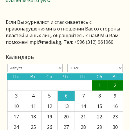
dvizhenie-karshylyk/
Если Вы журналист и сталкиваетесь с
правонарушениями в отношении Вас со стороны
властей и иных лиц, обращайтесь к нам! Мы Вам
поможем!
mpi@media.kg
, Тел: +996 (312) 961960
Календарь
Пн
Вт
Ср
Чт
Пт
Сб
Вс
1
2
3
4
5
6
7
8
9
10
11
12
13
14
15
16
17
18
19
20
21
22
23
24
25
26
27
28
29
30