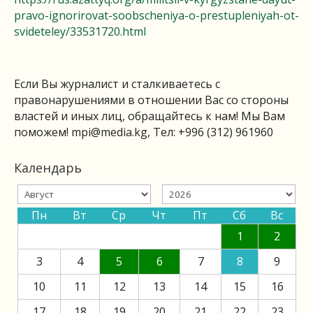
pravo-ignorirovat-soobscheniya-o-prestupleniyah-ot-
svideteley/33531720.html
Если Вы журналист и сталкиваетесь с
правонарушениями в отношении Вас со стороны
властей и иных лиц, обращайтесь к нам! Мы Вам
поможем!
mpi@media.kg
, Тел: +996 (312) 961960
Календарь
Пн
Вт
Ср
Чт
Пт
Сб
Вс
1
2
3
4
5
6
7
8
9
10
11
12
13
14
15
16
17
18
19
20
21
22
23