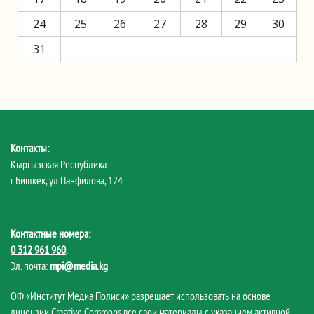
24
25
26
27
28
29
30
31
Контакты:
Кыргызская Республика
г.Бишкек, ул.Панфилова, 124
Контактные номера:
0 312 961 960
,
Эл. почта:
mpi@media.kg
ОФ «Институт Медиа Полиси» разрешает использовать на основе
лицензии Creative Commons все свои материалы с указанием активной