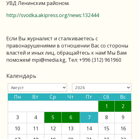
УВД Ленинским районом.
http://svodka.akipress.org/news:132444
Если Вы журналист и сталкиваетесь с
правонарушениями в отношении Вас со стороны
властей и иных лиц, обращайтесь к нам! Мы Вам
поможем!
mpi@media.kg
, Тел: +996 (312) 961960
Календарь
Пн
Вт
Ср
Чт
Пт
Сб
Вс
1
2
3
4
5
6
7
8
9
10
11
12
13
14
15
16