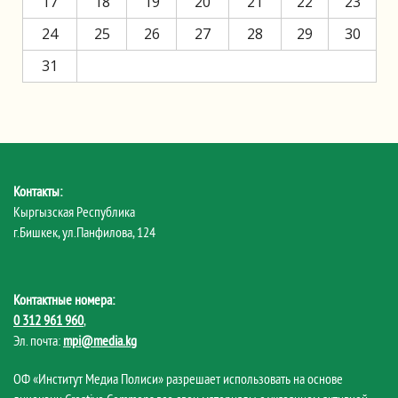
17
18
19
20
21
22
23
24
25
26
27
28
29
30
31
Контакты:
Кыргызская Республика
г.Бишкек, ул.Панфилова, 124
Контактные номера:
0 312 961 960
,
Эл. почта:
mpi@media.kg
ОФ «Институт Медиа Полиси» разрешает использовать на основе