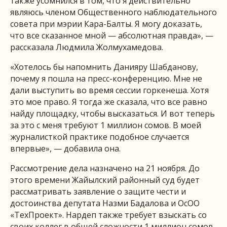
также усомнился в том, что я действительно
являюсь членом Общественного наблюдательного
совета при мэрии Кара-Балты. Я могу доказать,
что все сказанное мной — абсолютная правда», —
рассказала Людмила Жолмухамедова.
«Хотелось бы напомнить Данияру Шабданову,
почему я пошла на пресс-конференцию. Мне не
дали выступить во время сессии горкенеша. Хотя
это мое право. Я тогда же сказала, что все равно
найду площадку, чтобы высказаться. И вот теперь
за это с меня требуют 1 миллион сомов. В моей
журналисткой практике подобное случается
впервые», — добавила она.
Рассмотрение дела назначено на 21 ноября. До
этого времени Жайылский районный суд будет
рассматривать заявление о защите чести и
достоинства депутата Назми Бадалова и ОсОО
«ТехПроект». Нардеп также требует взыскать со
своих коллег в общей сложности 1 миллион сомов