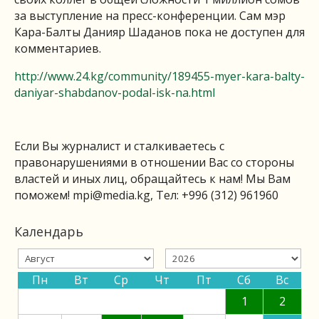
за выступление на пресс-конференции. Сам мэр
Кара-Балты Данияр Шаданов пока не доступен для
комментариев.
http://www.24.kg/community/189455-myer-kara-balty-
daniyar-shabdanov-podal-isk-na.html
Если Вы журналист и сталкиваетесь с
правонарушениями в отношении Вас со стороны
властей и иных лиц, обращайтесь к нам! Мы Вам
поможем!
mpi@media.kg
, Тел: +996 (312) 961960
Календарь
Пн
Вт
Ср
Чт
Пт
Сб
Вс
1
2