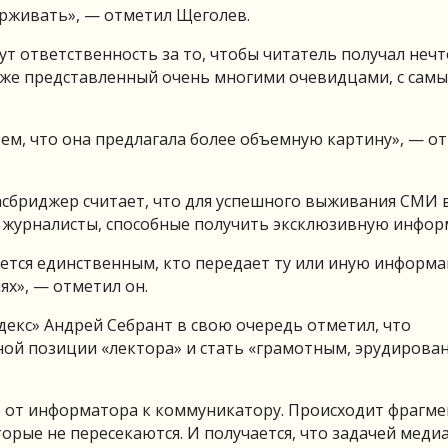
ерживать», — отметил Щеголев.
т ответственность за то, чтобы читатель получал нечт
даже представленный очень многими очевидцами, с самы
тем, что она предлагала более объемную картину», — о
асбриджер считает, что для успешного выживания СМИ 
 журналисты, способные получить эксклюзивную инфо
ляется единственным, кто передает ту или иную информа
х», — отметил он.
екс» Андрей Себрант в свою очередь отметил, что
ой позиции «лектора» и стать «грамотным, эрудиров
) от информатора к коммуникатору. Происходит фрагм
орые не пересекаются. И получается, что задачей меди