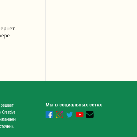
тернет-
фере
Мы в социальных сетях
зрешает
 Creative
указанием
сточник.