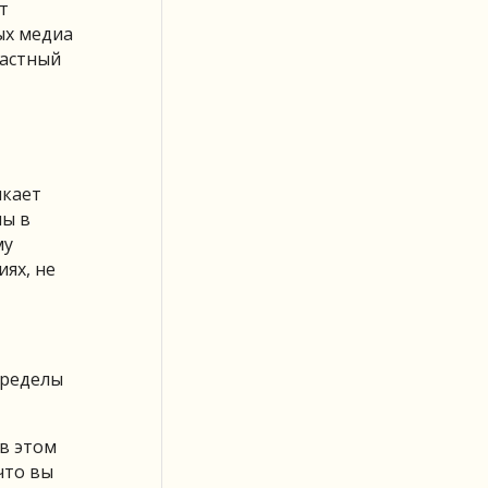
т
ых медиа
Частный
икает
ны в
му
ях, не
пределы
 в этом
что вы