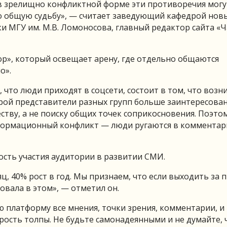
ы в зрелищно конфликтной форме эти противоречия могу
о общую судьбу», — считает заведующий кафедрой нов
и МГУ им. М.В. Ломоносова, главный редактор сайта «
ор», который освещает арену, где отдельно общаются
о».
что люди приходят в соцсети, состоит в том, что возн
орой представители разных групп больше заинтересова
ству, а не поиску общих точек соприкосновения. Поэто
ормационный конфликт — люди ругаются в комментари
ость участия аудитории в развитии СМИ.
, 40% рост в год. Мы признаем, что если выходить за 
овала в этом», — отметил он.
ю платформу все мнения, точки зрения, комментарии, и
рость толпы. Не будьте самонадеянными и не думайте, 