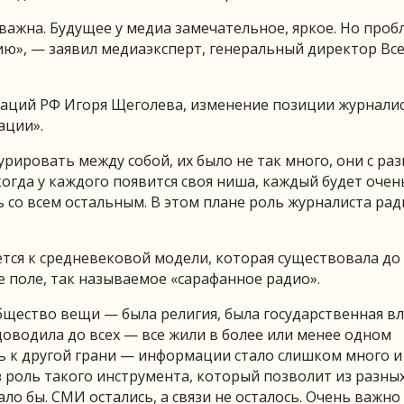
важна. Будущее у медиа замечательное, яркое. Но проб
цию», — заявил медиаэксперт, генеральный директор В
аций РФ Игоря Щеголева, изменение позиции журнали
ации».
рировать между собой, их было не так много, они с ра
когда у каждого появится своя ниша, каждый будет очен
зь со всем остальным. В этом плане роль журналиста ра
ется к средневековой модели, которая существовала д
поле, так называемое «сарафанное радио».
щество вещи — была религия, была государственная вл
водила до всех — все жили в более или менее одном
ь к другой грани — информации стало слишком много 
 роль такого инструмента, который позволит из разны
ло бы. СМИ остались, а связи не осталось. Очень важно