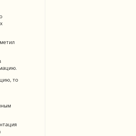
о
х
тметил
в
рмацию.
цию, то
анным
ентация
а