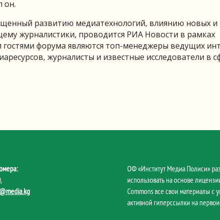
 он.
ященный развитию медиатехнологий, влиянию новых и
щему журналистики, проводится РИА Новости в рамках
и гостями форума являются топ-менеджеры ведущих ин
аресурсов, журналисты и известные исследователи в с
омера:
ОФ «Институт Медиа Полиси» ра
0
,
использовать на основе лицензии
@media.kg
Commons все свои материалы с 
активной гиперссылки на первои