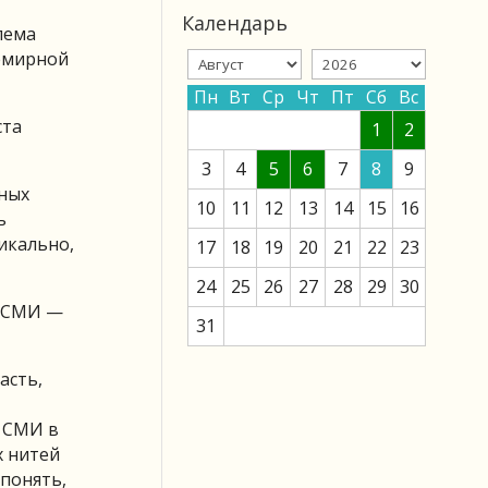
Календарь
лема
семирной
Пн
Вт
Ср
Чт
Пт
Сб
Вс
ста
1
2
3
4
5
6
7
8
9
зных
10
11
12
13
14
15
16
ь
дикально,
17
18
19
20
21
22
23
24
25
26
27
28
29
30
о СМИ —
31
асть,
и СМИ в
х нитей
 понять,