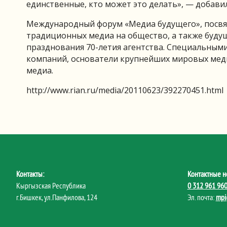
единственные, кто может это делать», — добавил
Международный форум «Медиа будущего», посв
традиционных медиа на общество, а также буду
празднования 70-летия агентства. Специальным
компаний, основатели крупнейших мировых меди
медиа.
http://www.rian.ru/media/20110623/392270451.html
Контакты:
Контактные н
Кыргызская Республика
0 312 961 96
г.Бишкек, ул.Панфилова, 124
Эл. почта:
mpi