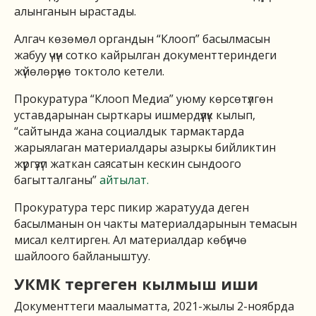
алынганын ырастады.
Алгач көзөмөл органдын “Клооп” басылмасын
жабуу үчүн сотко кайрылган документтериндеги
жүйөлөрүнө токтоло кетели.
Прокуратура “Клооп Медиа” уюму көрсөтүлгөн
уставдарынан сырткары ишмердүүлүк кылып,
“сайтында жана социалдык тармактарда
жарыялаган материалдары азыркы бийликтин
жүргүзүп жаткан саясатын кескин сындоого
багытталганы”
айтылат.
Прокуратура терс пикир жаратууда деген
басылманын он чакты материалдарынын темасын
мисал келтирген. Ал материалдар көбүнчө
шайлоого байланыштуу.
УКМК тергеген кылмыш иши
Документтеги маалыматта, 2021-жылы 2-ноябрда