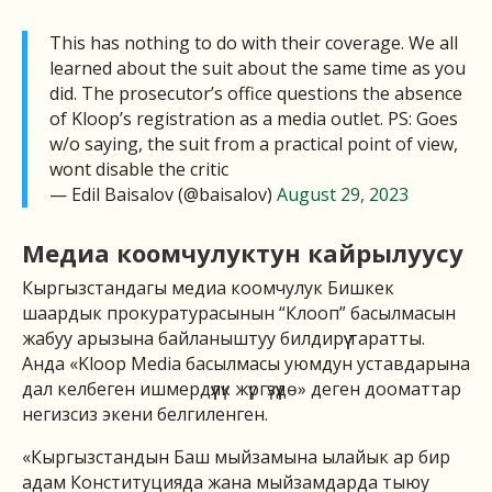
This has nothing to do with their coverage. We all
learned about the suit about the same time as you
did. The prosecutor’s office questions the absence
of Kloop’s registration as a media outlet. PS: Goes
w/o saying, the suit from a practical point of view,
wont disable the critic
— Edil Baisalov (@baisalov)
August 29, 2023
Медиа коомчулуктун кайрылуусу
Кыргызстандагы медиа коомчулук Бишкек
шаардык прокуратурасынын “Клооп” басылмасын
жабуу арызына байланыштуу билдирүү таратты.
Анда «Kloop Media басылмасы уюмдун уставдарына
дал келбеген ишмердүүлүк жүргүзүүдө» деген дооматтар
негизсиз экени белгиленген.
«Кыргызстандын Баш мыйзамына ылайык ар бир
адам Конституцияда жана мыйзамдарда тыюу