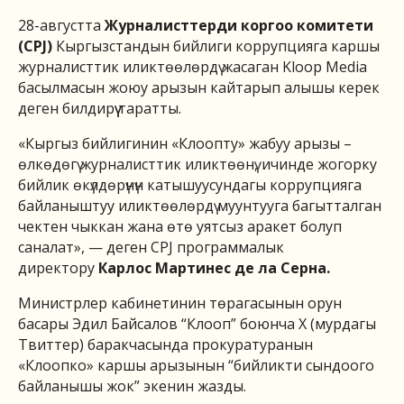
28-августта
Журналисттерди коргоо комитети
(CPJ)
Кыргызстандын бийлиги коррупцияга каршы
журналисттик иликтөөлөрдү жасаган Kloop Media
басылмасын жоюу арызын кайтарып алышы керек
деген билдирүү таратты.
«Кыргыз бийлигинин «Клоопту» жабуу арызы –
өлкөдөгү журналисттик иликтөөнү, ичинде жогорку
бийлик өкүлдөрүнүн катышуусундагы коррупцияга
байланыштуу иликтөөлөрдү муунтууга багытталган
чектен чыккан жана өтө уятсыз аракет болуп
саналат», — деген CPJ программалык
директору
Карлос Мартинес де ла Серна.
Министрлер кабинетинин төрагасынын орун
басары Эдил Байсалов “Клооп” боюнча Х (мурдагы
Твиттер) баракчасында прокуратуранын
«Клоопко» каршы арызынын “бийликти сындоого
байланышы жок” экенин жазды.