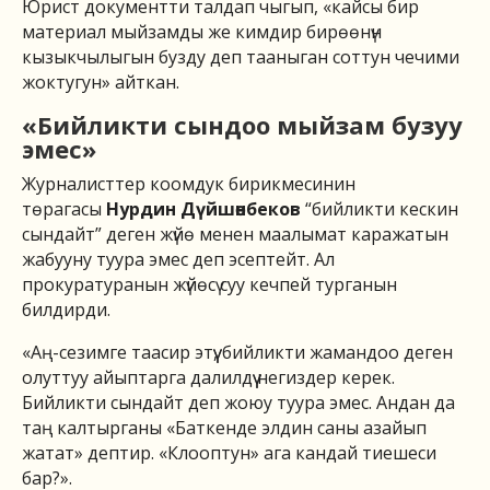
Юрист документти талдап чыгып, «кайсы бир
материал мыйзамды же кимдир бирөөнүн
кызыкчылыгын бузду деп тааныган соттун чечими
жоктугун» айткан.
«Бийликти сындоо мыйзам бузуу
эмес»
Журналисттер коомдук бирикмесинин
төрагасы
Нурдин Дүйшөнбеков
“бийликти кескин
сындайт” деген жүйө менен маалымат каражатын
жабууну туура эмес деп эсептейт. Ал
прокуратуранын жүйөсү суу кечпей турганын
билдирди.
«Аң-сезимге таасир этүү, бийликти жамандоо деген
олуттуу айыптарга далилдүү негиздер керек.
Бийликти сындайт деп жоюу туура эмес. Андан да
таң калтырганы «Баткенде элдин саны азайып
жатат» дептир. «Клооптун» ага кандай тиешеси
бар?».