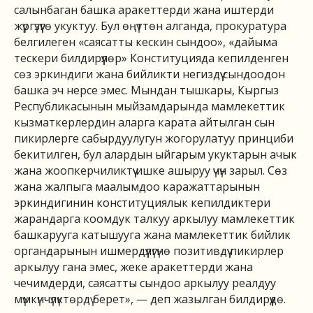
салынбаган башка аракеттерди жана иштерди
жүргүзүүгө укуктуу. Бул өңүттөн алганда, прокуратура
белгилеген «саясатты кескин сындоо», «дайыма
тескери билдирүүлөр» Конституцияда кепилденген
сөз эркиндиги жана бийликти негиздүү сындоодон
башка эч нерсе эмес. Мындан тышкары, Кыргыз
Республикасынын мыйзамдарында мамлекеттик
кызматкерлердин аларга карата айтылган сын
пикирлерге сабырдуулугун жогорулатуу принциби
бекитилген, бул алардын ыйгарым укуктарын ачык
жана жоопкерчиликтүү ишке ашыруу үчүн зарыл. Сөз
жана жалпыга маалымдоо каражаттарынын
эркиндигинин конституциялык кепилдиктери
жарандарга коомдук талкуу аркылуу мамлекеттик
башкарууга катышууга жана мамлекеттик бийлик
органдарынын ишмердүүлүгүнө позитивдүү пикирлер
аркылуу гана эмес, жеке аракеттерди жана
чечимдерди, саясатты сындоо аркылуу реалдуу
мүмкүнчүлүктөрдү берет», — деп жазылган билдирүүдө.