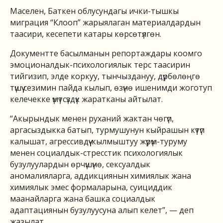
Маселен, Баткен облусундагы ички-тышкы
миграция “Клооп” жарыялаган материалдардын
таасири, кесепети катары көрсөтүлгөн.
Документте басылманын репортаждары коомго
эмоционалдык-психологиялык терс таасирин
тийгизип, элде коркуу, тынчыздануу, дүрбөлөңгө
түшүү сезимин пайда кылып, өзүнө ишенимди жоготуп
келечекке үмүтсүздүк жаратканы айтылат.
“Акырындык менен руханий жактан чөгүп,
аргасыздыкка батып, турмушунун кыйрашын күтүп
калышат, агрессивдүү-кылмыштуу жүрүм-туруму
менен социалдык-стресстик психологиялык
бузулуулардын өрчүшүнө, сексуалдык
аномалияларга, аддикциянын химиялык жана
химиялык эмес формаларына, суициддик
маанайларга жана башка социалдык
адаптациянын бузулуусуна алып келет”, — деп
жазылат.