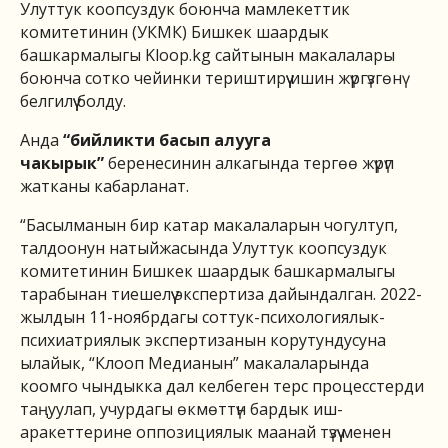
Улуттук коопсуздук боюнча мамлекеттик
комитетинин (УКМК) Бишкек шаардык
башкармалыгы Kloop.kg сайтынын макалалары
боюнча сотко чейинки териштирүү ишин жүргүзгөнү
белгилүү болду.
Анда
“бийликти басып алууга
чакырык”
беренесинин алкагында тергөө жүрүп
жатканы кабарланат.
“Басылманын бир катар макалаларын чогултуп,
талдоонун натыйжасында Улуттук коопсуздук
комитетинин Бишкек шаардык башкармалыгы
тарабынан тиешелүү экспертиза дайындалган. 2022-
жылдын 11-ноябрдагы соттук-психологиялык-
психиатриялык экспертизанын корутундусуна
ылайык, “Клооп Медианын” макалаларында
коомго чындыкка дал келбеген терс процесстерди
таңуулап, учурдагы өкмөттүн бардык иш-
аракеттерине оппозициялык маанай түзүү менен