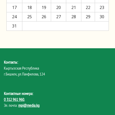
17
18
19
20
21
22
23
24
25
26
27
28
29
30
31
Контакты:
Кыргызская Республика
г.Бишкек, ул.Панфилова, 124
Контактные номера:
0 312 961 960
,
Эл. почта:
mpi@media.kg