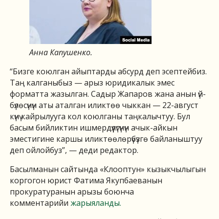
Анна Капушенко.
“Бизге коюлган айыптарды абсурд деп эсептейбиз.
Таң калганыбыз — арыз юридикалык эмес
форматта жазылган. Садыр Жапаров жана анын үй-
бүлөсүнүн аты аталган иликтөө чыккан — 22-август
күнү кайрылууга кол коюлганы таңкалычтуу. Бул
басым бийликтин ишмердүүлүгүнүн ачык-айкын
эместигине каршы иликтөөлөрүбүзгө байланыштуу
деп ойлойбуз”, — деди редактор.
Басылманын сайтында «Клооптун» кызыкчылыгын
коргогон юрист Фатима Якупбаеванын
прокуратуранын арызы боюнча
комментарийи
жарыяланды.