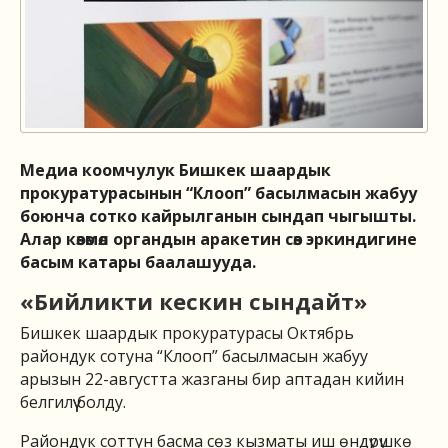
Медиа коомчулук Бишкек шаардык
прокуратурасынын “Клооп” басылмасын жабуу
боюнча сотко кайрылганын сындап чыгышты.
Алар көзөмөл органдын аракетин сөз эркиндигине
басым катары баалашууда.
«Бийликти кескин сындайт»
Бишкек шаардык прокуратурасы Октябрь
райондук сотуна “Клооп” басылмасын жабуу
арызын 22-августта жазганы бир аптадан кийин
белгилүү болду.
Райондук соттун басма сөз кызматы иш өндүрүшкө