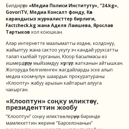
Билдирүүгө
«Медиа Полиси Институту», “24.kg»,
GovoriTV, Медиа Консалт фонду, Көз
карандысыз журналисттер бирлиги,
Factcheck.kg жана Аделя Лаишева, Ярослав
Тартыков
кол коюшкан.
Алар интернетте маалыматты издөө, колдонуу,
жайылтуу жана сактоо укугу эч кандай уруксатты
талап кылбай турганын, Kloop басылмасы өз
ишмердүүлүгүн мыйзамдуу жүргүзүп жатканын айтышкан.
Жогоруда белгиленген жагдайларды эске алып
медиа коомчулук шаардык прокуратураны
«Клоопту» жабуу арызын кайтарып алууга
чакырган.
«Клооптун» соңку иликтөөсү,
президенттин жообу
“Клооптун” соңку иликтөөлөрүнүн биринде
мамлекеттин жерине “Барселонанын”