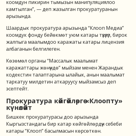
коомдун пикирин тымызын манипуляциялоо
камтылган”, — деп жазылган прокуратуранын
арызында.
Шаардык прокуратура арызында “Клооп Медиа”
коомдук фонду бейөкмөт уюм катары түзүлүп, бирок
жалпыга маалымдоо каражаты катары лицензия
албаганын белгилеген.
Көзөмөл органы “Массалык маалымат
каражаттары жөнүндө” мыйзам менен Жарандык
кодекстин талаптарына ылайык, анын маалымат
таркатуу милдетин аткаруусу мыйзамсыз деп
эсептейт.
Прокуратура көйгөйлөргө «Клоопту»
күнөөлөйт
Бишкек прокуратурасы доо арызында
Кыргызстандагы бир катар көйгөйлөрдүн себеби
катары “Клооп” басылмасын көрсөткөн.