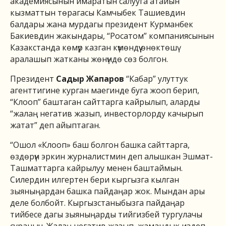
академиясынын имаратын салууга атайын
кызматтын төрагасы Камчыбек Ташиевдин
балдары жана мурдагы президент Курманбек
Бакиевдин жакындары, “Росатом” компаниясынын
Казакстанда көмүр казган күмөндүү өнөктөшү
аралашып жатканы жөнүндө сөз болгон.
Президент
Садыр Жапаров
“Кабар” улуттук
агенттигине курган маегинде буга жооп берип,
“Клооп” баштаган сайттарга кайрылып, аларды
“жалаң негатив жазып, инвесторлорду качырып
жатат” деп айыптаган.
“Ошол «Клооп» баш болгон башка сайттарга,
өздөрүн эркин журналистмин деп алышкан Эшмат-
Ташматтарга кайрылуу менен баштаймын.
Силердин илгертен бери кыргызга кылган
зыяныңардан башка пайдаңар жок. Мындан ары
деле болбойт. Кыргызстаныбызга пайдаңар
тийбесе дагы зыяныңарды тийгизбей тургулачы
сураныч. Жалаң негатив жазып, жамандык издеп,