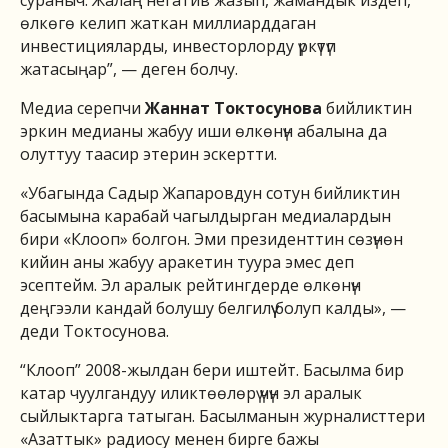
өлкөгө келип жаткан миллиарддаган
инвестицияларды, инвесторлорду үркүтүп
жатасыңар”, — деген болчу.
Медиа серепчи
Жаннат Токтосунова
бийликтин
эркин медианы жабуу иши өлкөнүн абалына да
олуттуу таасир этерин эскертти.
«Убагында Садыр Жапаровдун сотун бийликтин
басымына карабай чагылдырган медиалардын
бири «Клооп» болгон. Эми президенттин сөзүнөн
кийин аны жабуу аракетин туура эмес деп
эсептейм. Эл аралык рейтингдерде өлкөнүн
деңгээли кандай болушу белгилүү болуп калды», —
деди Токтосунова.
“Клооп” 2008-жылдан бери иштейт. Басылма бир
катар чуулгандуу иликтөөлөрү үчүн эл аралык
сыйлыктарга татыган. Басылманын журналисттери
«Азаттык» радиосу менен бирге бажы