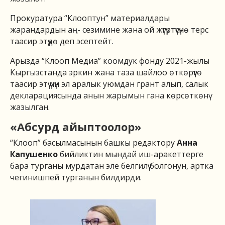
Прокуратура “Клооптун” материалдары
жарандардын аң- сезимине жана ой жүгүртүүсүнө терс
таасир этүүдө деп эсептейт.
Арызда “Клооп Медиа” коомдук фонду 2021-жылы
Кыргызстанда эркин жана таза шайлоо өткөрүүгө
таасир этүү үчүн эл аралык уюмдан грант алып, салык
декларациясында анын жарымын гана көрсөткөнү
жазылган.
«Абсурд айыптоолор»
“Клооп” басылмасынын башкы редактору
Анна
Капушенко
бийликтин мындай иш-аракеттерге
бара турганы мурдатан эле белгилүү болгонун, артка
чегинишпей турганын билдирди.