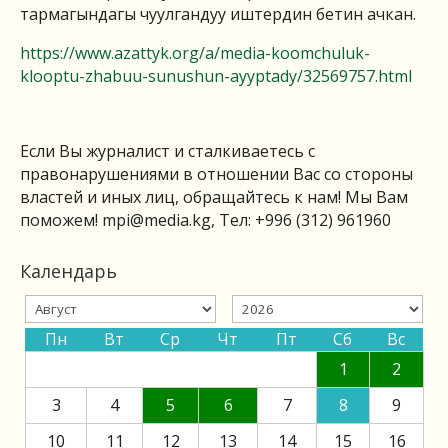
тармагындагы чуулгандуу иштердин бетин ачкан.
https://www.azattyk.org/a/media-koomchuluk-
klooptu-zhabuu-sunushun-ayyptady/32569757.html
Если Вы журналист и сталкиваетесь с
правонарушениями в отношении Вас со стороны
властей и иных лиц, обращайтесь к нам! Мы Вам
поможем!
mpi@media.kg
, Тел: +996 (312) 961960
Календарь
Пн
Вт
Ср
Чт
Пт
Сб
Вс
1
2
3
4
5
6
7
8
9
10
11
12
13
14
15
16