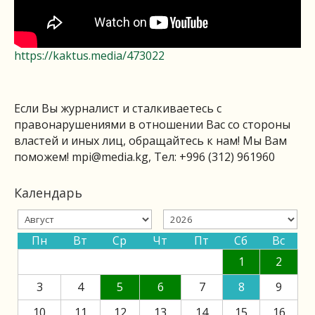
https://kaktus.media/473022
Если Вы журналист и сталкиваетесь с
правонарушениями в отношении Вас со стороны
властей и иных лиц, обращайтесь к нам! Мы Вам
поможем!
mpi@media.kg
, Тел: +996 (312) 961960
Календарь
Пн
Вт
Ср
Чт
Пт
Сб
Вс
1
2
3
4
5
6
7
8
9
10
11
12
13
14
15
16