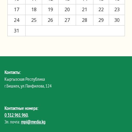
17
18
19
20
21
22
23
24
25
26
27
28
29
30
31
Контакты:
Кыргызская Республика
г.Бишкек, ул.Панфилова, 124
Контактные номера:
0 312 961 960
,
Эл. почта:
mpi@media.kg