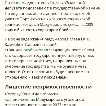
По
словам
адвокатессы Гуляны Убалиевой,
депутата подозревают в государственной измене.
По ее данным, дело связано с протоколом об
участке Торт-Кочо на кыргызско-таджикской
границе, который Мадумаров подписал в 2009
году в бытность секретарем Совбеза.
На фоне задержания Мадумарова глава ГКНБ
Камчыбек Ташиев на своей
странице
опубликовал
следующий пост: «К тем,
кто совершает государственную измену, к тем,
кто совершает действия, направленные на
очернение государства, мы не будем иметь
жалости. Ответ силовиков будет жестким по
отношению к таким гражданам».
Лишение неприкосновенности
Жогорку Кенеш дал согласие
на
привлечение
Мадумарова к уголовной
ответственности в июне 2023 года по