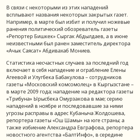
В связи с некоторыми из этих нападений
всплывают названия некоторых закрытых газет.
Например, в марте был избит и получил ножевые
ранения политический обозреватель газеты
«Репортер Бишкек» Сыргак Абдылдаев, а в июне
неизвестными был ранен заместитель директора
«Ачык Саясат» Абдивахаб Мониев.
Статистика несчастных случаев за последний год
включает в себя нападение и ограбление Елены
Агеевой и Улугбека Бабакулова – сотрудников
газеты «Московский комсомолец» в Кыргызстане –
в марте 2009 года; нападение на редактора газеты
«Трибуна» Ырысбека Омурзакова в мае; серию
нападений в ноябре и последовавшие за ними
угрозы расправы в адрес Кубаныча Жолдошева,
репортера газеты «Ош Шамы» на юге страны; а
также избиение Александра Евграфова, репортера
новостного агентства «БалтИнфо», в середине