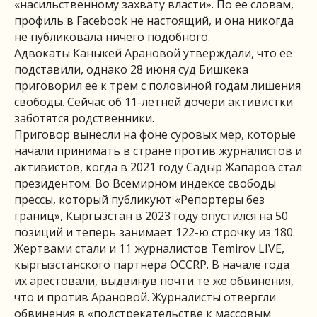
«насильственному захвату власти». По ее словам,
профиль в Facebook не настоящий, и она никогда
не публиковала ничего подобного.
Адвокаты Каныкей Арановой утверждали, что ее
подставили, однако 28 июня суд Бишкека
приговорил ее к трем с половиной годам лишения
свободы. Сейчас об 11-летней дочери активистки
заботятся родственники.
Приговор вынесли на фоне суровых мер, которые
начали принимать в стране против журналистов и
активистов, когда в 2021 году Садыр Жапаров стал
президентом. Во Всемирном индексе свободы
прессы, который публикуют «Репортеры без
границ», Кыргызстан в 2023 году опустился на 50
позиций и теперь занимает 122-ю строчку из 180.
Жертвами стали и 11 журналистов Temirov LIVE,
кыргызстанского партнера OCCRP. В начале года
их арестовали, выдвинув почти те же обвинения,
что и против Арановой. Журналисты отвергли
обвинения в «подстрекательстве к массовым