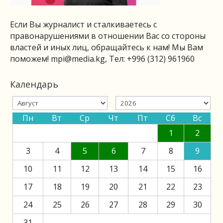
Если Вы журналист и сталкиваетесь с
правонарушениями в отношении Вас со стороны
властей и иных лиц, обращайтесь к нам! Мы Вам
поможем!
mpi@media.kg
, Тел: +996 (312) 961960
Календарь
Пн
Вт
Ср
Чт
Пт
Сб
Вс
1
2
3
4
5
6
7
8
9
10
11
12
13
14
15
16
17
18
19
20
21
22
23
24
25
26
27
28
29
30
31