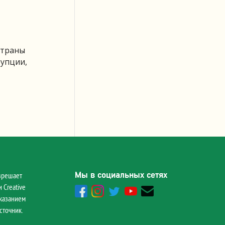
Страны
рупции,
Мы в социальных сетях
зрешает
 Creative
указанием
сточник.