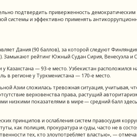
тельно подтвердить приверженность демократическим
ной системы и эффективно применять антикоррупцион
вляет Дания (90 баллов), за которой следуют Финлянди
о). Замыкают рейтинг Южный Судан Сирия, Венесуэла и 
у Казахстана — 93-е место. Узбекистан расположился н
ль в регионе у Туркменистана — 170-е место.
ьной Азии сложилась тревожная ситуация, учитывая, чт
отсутствие верховенства права, растущий авторитариз
мыми низкими показателями в мире — средний балл здес
ских принципов и ослабления систем правосудия корр
уты, как полиция, прокуратура и суды, часто не в сост
твенности тех, кто злоупотребляет властью», — отмеч