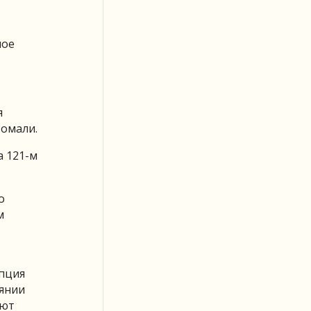
ное
я
Сомали.
а 121-м
о
м
ь
упция
оянии
ают