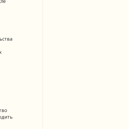
сле
ьства
х
тво
одить