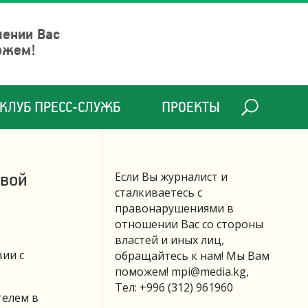
шении Вас
ожем!
КЛУБ ПРЕСС-СЛУЖБ
ПРОЕКТЫ
овой
Если Вы журналист и
сталкиваетесь с
правонарушениями в
отношении Вас со стороны
властей и иных лиц,
вии с
обращайтесь к нам! Мы Вам
поможем!
mpi@media.kg
,
Тел: +996 (312) 961960
телем в