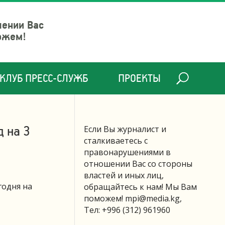
шении Вас
ожем!
КЛУБ ПРЕСС-СЛУЖБ
ПРОЕКТЫ
д на 3
Если Вы журналист и
сталкиваетесь с
правонарушениями в
отношении Вас со стороны
властей и иных лиц,
годня на
обращайтесь к нам! Мы Вам
поможем!
mpi@media.kg
,
Тел: +996 (312) 961960