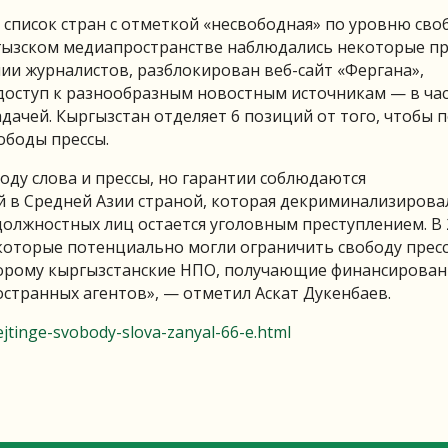
в список стран с отметкой «несвободная» по уровню св
кыргызском медиапространстве наблюдались некоторые п
ии журналистов, разблокирован веб-сайт «Фергана»,
доступ к разнообразным новостным источникам — в час
дачей. Кыргызстан отделяет 6 позиций от того, чтобы п
ободы прессы.
оду слова и прессы, но гарантии соблюдаются
й в Средней Азии страной, которая декриминализирова
должностных лиц остается уголовным преступлением. В 
которые потенциально могли ограничить свободу пресс
орому кыргызстанские НПО, получающие финансирован
остранных агентов», — отметил Аскат Дукенбаев.
jtinge-svobody-slova-zanyal-66-e.html