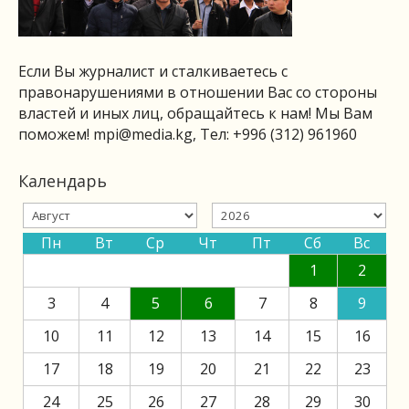
Если Вы журналист и сталкиваетесь с
правонарушениями в отношении Вас со стороны
властей и иных лиц, обращайтесь к нам! Мы Вам
поможем!
mpi@media.kg
, Тел: +996 (312) 961960
Календарь
Пн
Вт
Ср
Чт
Пт
Сб
Вс
1
2
3
4
5
6
7
8
9
10
11
12
13
14
15
16
17
18
19
20
21
22
23
24
25
26
27
28
29
30