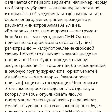
отличается от первого варианта, например, норму
по блогерам убрали», — сказал журналистам по
итогам всего обсуждения завотделом правового
обеспечения администрации президента и
кабинета министров Алмаз Айылчиев.
«Во-первых, этот законопроект — инструмент
борьбы со всеми неугодными СМИ. Одна из
причин по которой можно отозвать [у них]
регистрацию — «злоупотребление свободой
слова». Но что это означает в законе нигде не
прописано. И кто будет определять меру
злоупотребления? — говорит Би-би-си входивший
в рабочую группу журналист и юрист Семетей
Аманбеков. — А во-вторых, [законопроект
призван] защитить госслужащих. Чиновники в
этом законопроекте выделены в отдельную
когорту, и чтобы опубликовать любую
информацию о них нужно взять разрешение».
Аманбеков уверен, что если законопроект будет
принят, законодательство о СМИ в Кыргызстане