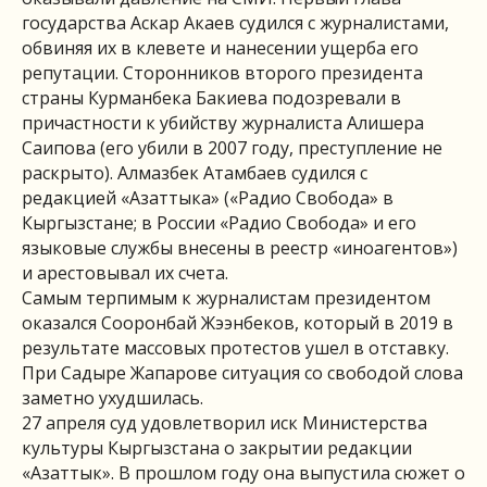
государства Аскар Акаев судился с журналистами,
обвиняя их в клевете и нанесении ущерба его
репутации. Сторонников второго президента
страны Курманбека Бакиева подозревали в
причастности к убийству журналиста Алишера
Саипова (его убили в 2007 году, преступление не
раскрыто). Алмазбек Атамбаев судился с
редакцией «Азаттыка» («Радио Свобода» в
Кыргызстане; в России «Радио Свобода» и его
языковые службы внесены в реестр «иноагентов»)
и арестовывал их счета.
Самым терпимым к журналистам президентом
оказался Сооронбай Жээнбеков, который в 2019 в
результате массовых протестов ушел в отставку.
При Садыре Жапарове ситуация со свободой слова
заметно ухудшилась.
27 апреля суд удовлетворил иск Министерства
культуры Кыргызстана о закрытии редакции
«Азаттык». В прошлом году она выпустила сюжет о