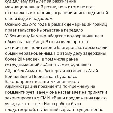
суд дал ему пять лет за разжигание
межнациональной розни, но в итоге не стал
отправлять в колонию, ограничившись подпиской
о невыезде и надзором.
Осенью 2022-го года в рамках демаркации границ
правительство Кыргызстана передало
Узбекистану Кемпир-абадское водохранилище в
обмен на пастбища. Это вызвало протест
активистов, политиков и блогеров, которые сочли
обмен неравноценным. По этому делу задержаны
более 20 человек, в том числе ранее
сотрудничавший с «Азаттыком» журналист
Айданбек Акматов, блогеры и активисты Атай
Бейшенбек и Перизаткан Суранова.
Законопроект в защиту чиновников
Администрация президента по-прежнему не
комментирует, зачем она настаивает на принятии
законопроекта о СМИ. «Ваши предложения где-то
учли, где-то — нет. Наша работа была
плодотворной, нынешний вариант существенно