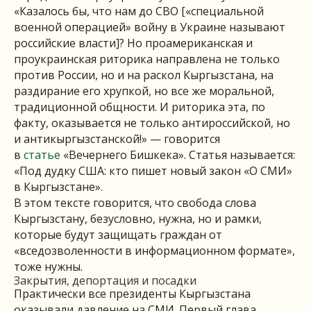
«Казалось бы, что нам до СВО [«специальной
военной операцией» войну в Украине называют
российские власти]? Но проамериканская и
проукраинская риторика направлена не только
против России, но и на раскол Кыргызстана, на
раздирание его хрупкой, но все же моральной,
традиционной общности. И риторика эта, по
факту, оказывается не только антироссийской, но
и антикыргызстанской!» — говорится
в
статье
«Вечернего Бишкека». Статья называется:
«Под дудку США: кто пишет новый закон «О СМИ»
в Кыргызстане».
В этом тексте говорится, что свобода слова
Кыргызстану, безусловно, нужна, но и рамки,
которые будут защищать граждан от
«вседозволенности в информационном формате»,
тоже нужны.
Закрытия, депортация и посадки
Практически все президенты Кыргызстана
оказывали давление на СМИ. Первый глава