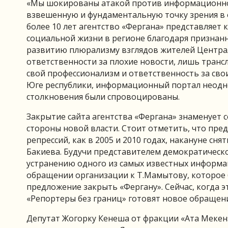
«Мы шокированы атакой против информационног
взвешенную и фундаментальную точку зрения в
более 10 лет агентство «Фергана» представляет
социальной жизни в регионе благодаря признан
развитию плюрализму взглядов жителей Централ
ответственности за плохие новости, лишь трансл
свой профессионализм и ответственность за свои
Юге республики, информационный портал неодно
столкновения были спровоцированы.
Закрытие сайта агентства «Фергана» знаменует 
стороны новой власти. Стоит отметить, что пре
репрессий, как в 2005 и 2010 годах, накануне сн
Бакиева. Будучи представителем демократическо
устранению одного из самых известных информа
обращении организации к Т.Мамытову, которое 
предложение закрыть «Фергану». Сейчас, когда
«Репортеры без границ» готовят новое обращен
Депутат Жогорку Кенеша от фракции «Ата Мекен