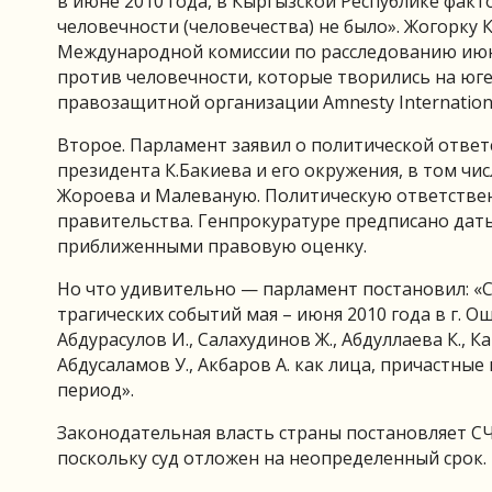
в июне 2010 года, в Кыргызской Республике фак
человечности (человечества) не было». Жогорку
Международной комиссии по расследованию июнь
против человечности, которые творились на юг
правозащитной организации Amnesty Internationa
Второе. Парламент заявил о политической ответ
президента К.Бакиева и его окружения, в том ч
Жороева и Малеваную. Политическую ответствен
правительства. Генпрокуратуре предписано дать
приближенными правовую оценку.
Но что удивительно — парламент постановил: «
трагических событий мая – июня 2010 года в г. О
Абдурасулов И., Салахудинов Ж., Абдуллаева К., 
Абдусаламов У., Акбаров А. как лица, причастны
период».
Законодательная власть страны постановляет 
поскольку суд отложен на неопределенный срок.