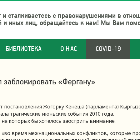
 и сталкиваетесь с правонарушениями в отно
й и иных лиц, обращайтесь к нам! Мы Вам пом
БИБЛИОТЕКА
О НАС
COVID-19
л заблокировать «Фергану»
ст постановления Жогорку Кенеша (парламента) Кыргыз
ала трагические июньские события 2010 года.
 на которых бы хотелось заострить внимание.
то «во время межнациональных конфликтов, которые п