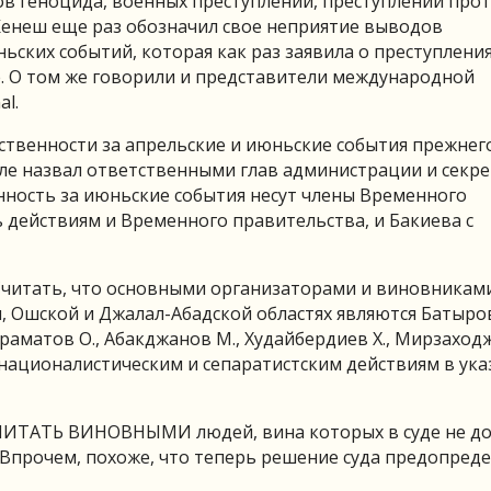
тов геноцида, военных преступлений, преступлений про
 Кенеш еще раз обозначил свое неприятие выводов
ских событий, которая как раз заявила о преступлени
е. О том же говорили и представители международной
l.
ственности за апрельские и июньские события прежнег
исле назвал ответственными глав администрации и секр
ность за июньские события несут члены Временного
 действиям и Временного правительства, и Бакиева с
Считать, что основными организаторами и виновникам
ш, Ошской и Джалал-Абадской областях являются Батыров
Караматов О., Абакджанов М., Худайбердиев Х., Мирзаходж
е националистическим и сепаратистским действиям в ук
СЧИТАТЬ ВИНОВНЫМИ людей, вина которых в суде не до
 Впрочем, похоже, что теперь решение суда предопреде