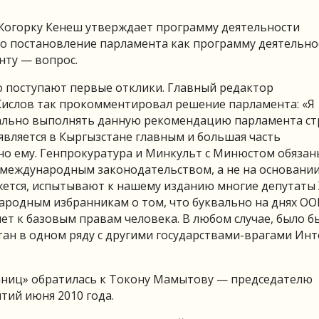
«Жогорку Кенеш утверждает программу деятельности
о постановление парламента как программу деятельнос
нту — вопрос.
го поступают первые отклики. Главный редактор
Кислов так прокомментировал решение парламента: «Я
тально выполнять данную рекомендацию парламента ст
 является в Кыргызстане главным и большая часть
но ему. Генпрокуратура и Минкульт с Минюстом обязан
и международным законодательством, а не на основани
жется, испытывают к нашему изданию многие депутаты
народным избранникам о том, что буквально на днях О
ет к базовым правам человека. В любом случае, было б
н в одном ряду с другими государствами-врагами Инт
аниц» обратилась к Токону Мамытову — председателю
тий июня 2010 года.