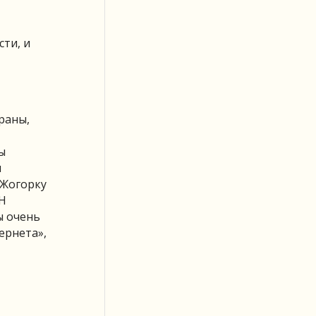
ти, и
раны,
ы
и
 Жогорку
ОН
ы очень
ернета»,