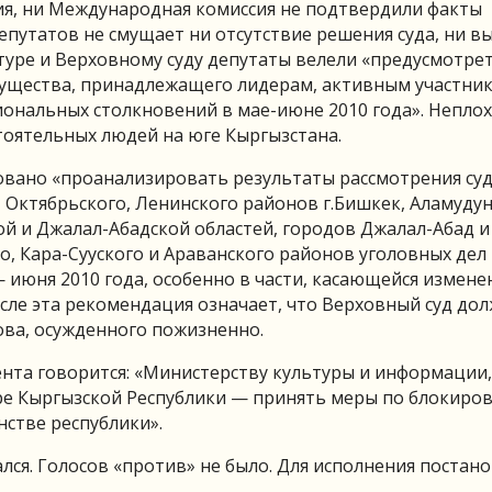
ия, ни Международная комиссия не подтвердили факты
депутатов не смущает ни отсутствие решения суда, ни 
туре и Верховному суду депутаты велели «предусмотре
ущества, принадлежащего лидерам, активным участни
ональных столкновений в мае-июне 2010 года». Неплох
стоятельных людей на юге Кыргызстана.
овано «проанализировать результаты рассмотрения су
, Октябрьского, Ленинского районов г.Бишкек, Аламуду
кой и Джалал-Абадской областей, городов Джалал-Абад и
го, Кара-Сууского и Араванского районов уголовных дел
 июня 2010 года, особенно в части, касающейся измене
исле эта рекомендация означает, что Верховный суд до
ова, осужденного пожизненно.
ента говорится: «Министерству культуры и информации,
ре Кыргызской Республики — принять меры по блокиро
стве республики».
лся. Голосов «против» не было. Для исполнения постан