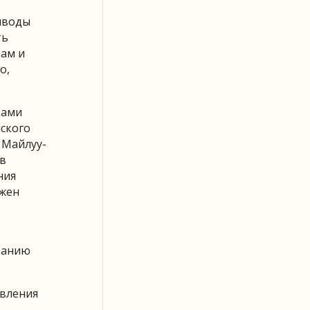
выводы
ть
кам и
о,
дами
нского
 Майлуу-
 в
ния
лжен
ванию
овления