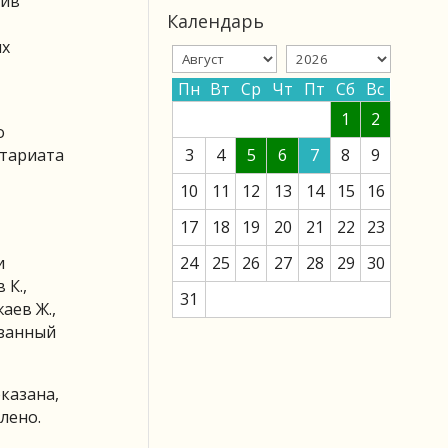
тив
Календарь
ях
Пн
Вт
Ср
Чт
Пт
Сб
Вс
1
2
о
етариата
3
4
5
6
7
8
9
10
11
12
13
14
15
16
17
18
19
20
21
22
23
и
24
25
26
27
28
29
30
 К.,
31
аев Ж.,
азанный
казана,
лено.