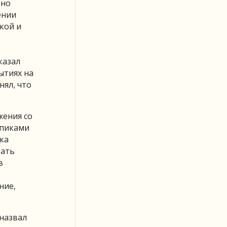
чно
ении
кой и
казал
ытиях на
ял, что
жения со
 пиками
ека
вать
в
ние,
назвал