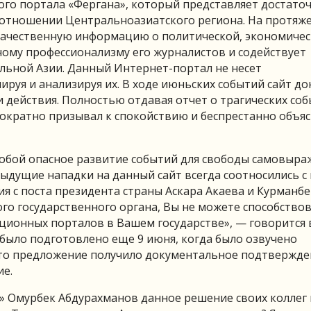
о портала «Фергана», который представляет достато
 отношении Центральноазиатского региона. На протяж
 качественную информацию о политической, экономичес
ному профессионализму его журналистов и содействует
ьной Азии. Данный Интернет-портал не несет
ируя и анализируя их. В ходе июньских событий сайт до
 действия. Полностью отдавая отчет о трагических соб
кратно призывал к спокойствию и беспрестанно объясн
собой опасное развитие событий для свободы самовыра
дыдущие нападки на данный сайт всегда соотносились с
ятия с поста президента страны Аскара Акаева и Курманб
го государственного органа, Вы не можете способство
ционных порталов в Вашем государстве», — говорится 
было подготовлено еще 9 июня, когда было озвучено
 это предложение получило документальное подтвержде
ие.
» Омурбек Абдурахманов данное решение своих коллег 