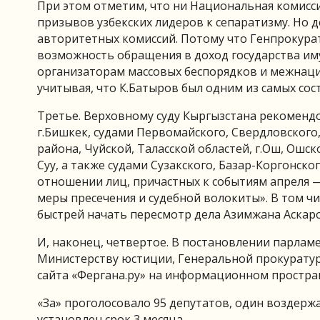
При этом отметим, что ни Национальная комисс
призывов узбекских лидеров к сепаратизму. Но 
авторитетных комиссий. Потому что Генпрокура
возможность обращения в доход государства им
организаторам массовых беспорядков и межнаци
учитывая, что К.Батыров был одним из самых со
Третье. Верховному суду Кыргызстана рекоменд
г.Бишкек, судами Первомайского, Свердловского
района, Чуйской, Таласской областей, г.Ош, Ошс
Суу, а также судами Сузакского, Базар-Коргонско
отношении лиц, причастных к событиям апреля —
меры пресечения и судебной волокиты». В том ч
быстрей начать пересмотр дела Азимжана Аскар
И, наконец, четвертое. В постановлении парлам
Министерству юстиции, Генеральной прокурату
сайта «Фергана.ру» на информационном простран
«За» проголосовало 95 депутатов, один воздержа
установлен срок 3 месяца.