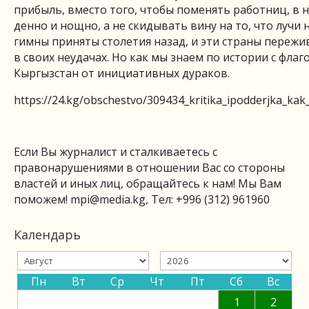
прибыль, вместо того, чтобы поменять работниц, в 
денно и нощно, а не скидывать вину на то, что лучи н
гимны приняты столетия назад, и эти страны пережив
в своих неудачах. Но как мы знаем по истории с флаго
Кыргызстан от инициативных дураков.
https://24.kg/obschestvo/309434_kritika_ipodderjka_ka
Если Вы журналист и сталкиваетесь с
правонарушениями в отношении Вас со стороны
властей и иных лиц, обращайтесь к нам! Мы Вам
поможем!
mpi@media.kg
, Тел: +996 (312) 961960
Календарь
Пн
Вт
Ср
Чт
Пт
Сб
Вс
1
2