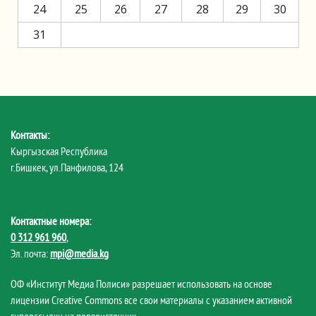
24
25
26
27
28
29
30
31
Контакты:
Кыргызская Республика
г.Бишкек, ул.Панфилова, 124
Контактные номера:
0 312 961 960
,
Эл. почта:
mpi@media.kg
ОФ «Институт Медиа Полиси» разрешает использовать на основе
лицензии Creative Commons все свои материалы с указанием активной
гиперссылки на первоисточник.