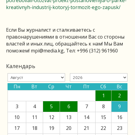
potrebovali-otozvat-proekt-postanovleniya-o-parke-
kreativnyh-industrij-kotoryj-tormozit-ego-zapusk/
Если Вы журналист и сталкиваетесь с
правонарушениями в отношении Вас со стороны
властей и иных лиц, обращайтесь к нам! Мы Вам
поможем!
mpi@media.kg
, Тел: +996 (312) 961960
Календарь
Пн
Вт
Ср
Чт
Пт
Сб
Вс
1
2
3
4
5
6
7
8
9
10
11
12
13
14
15
16
17
18
19
20
21
22
23