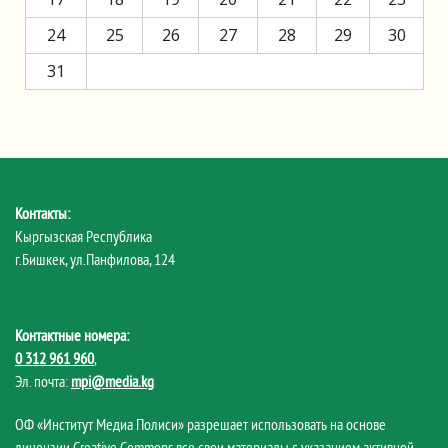
24
25
26
27
28
29
30
31
Контакты:
Кыргызская Республика
г.Бишкек, ул.Панфилова, 124
Контактные номера:
0 312 961 960
,
Эл. почта:
mpi@media.kg
ОФ «Институт Медиа Полиси» разрешает использовать на основе
лицензии Creative Commons все свои материалы с указанием активной