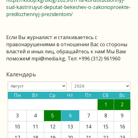
https://kloop.kg/blog/2023/07/18/konstitutsionnyj-
sud-kastriruyut-deputat-bekeshev-o-zakonoproekte-
predlozhennyj-prezidentom/
Если Вы журналист и сталкиваетесь с
правонарушениями в отношении Вас со стороны
властей и иных лиц, обращайтесь к нам! Мы Вам
поможем!
mpi@media.kg
, Тел: +996 (312) 961960
Календарь
Пн
Вт
Ср
Чт
Пт
Сб
Вс
1
2
3
4
5
6
7
8
9
10
11
12
13
14
15
16
17
18
19
20
21
22
23