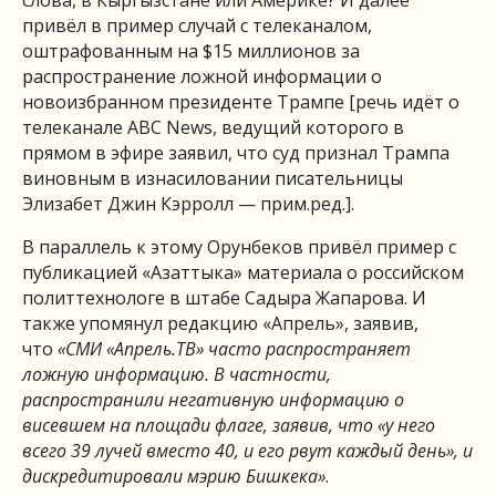
слова, в Кыргызстане или Америке? И далее
привёл в пример случай с телеканалом,
оштрафованным на $15 миллионов за
распространение ложной информации о
новоизбранном президенте Трампе [речь идёт о
телеканале ABC News, ведущий которого в
прямом в эфире заявил, что суд признал Трампа
виновным в изнасиловании писательницы
Элизабет Джин Кэрролл — прим.ред.].
В параллель к этому Орунбеков привёл пример с
публикацией «Азаттыка» материала о российском
политтехнологе в штабе Садыра Жапарова. И
также упомянул редакцию «Апрель», заявив,
что
«СМИ «Апрель.ТВ» часто распространяет
ложную информацию. В частности,
распространили негативную информацию о
висевшем на площади флаге, заявив, что «у него
всего 39 лучей вместо 40, и его рвут каждый день», и
дискредитировали мэрию Бишкека»
.