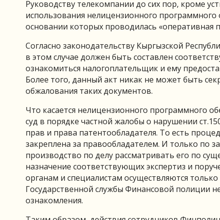
Руководству телекомпании до сих пор, кроме ус
использования нелицензионного программного о
основании которых проводилась «оперативная п
Согласно законодательству Кыргызской Республик
в этом случае должен быть составлен соответст
ознакомиться налогоплательщик и ему предостав
Более того, данный акт никак не может быть се
обжалования таких документов.
Что касается нелицензионного программного обе
суд в порядке частной жалобы о нарушении ст.1
прав и права патентообладателя. То есть проце
закреплена за правообладателем. И только по з
производство по делу рассматривать его по суще
назначение соответствующих экспертиз и пору
органам и специалистам осуществляются только
Государственной службы Финансовой полиции н
ознакомления.
Таким образом, действия сотрудников Финполиц