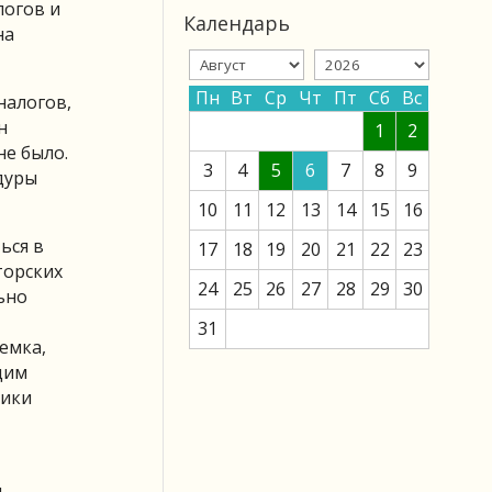
логов и
Календарь
на
Пн
Вт
Ср
Чт
Пт
Сб
Вс
налогов,
н
1
2
не было.
3
4
5
6
7
8
9
дуры
10
11
12
13
14
15
16
ься в
17
18
19
20
21
22
23
торских
24
25
26
27
28
29
30
ьно
31
емка,
щим
ники
и