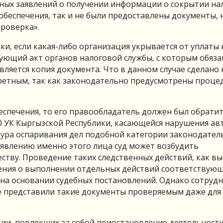
тных заявлений о получении информации о сокрытии на
беспечения, так и не были предоставлены документы, 
роверка».
и, если какая-либо организация укрывается от уплаты 
вующий акт органов налоговой службы, с которым обяза
ляется копия документа. Что в данном случае сделано 
кретным, так как законодательно предусмотрены проце
спечения, то его правообладатель должен был обратит
50 УК Кыргызской Республики, касающейся нарушения ав
дура оспаривания дел подобной категории законодател
аявлению именно этого лица суд может возбудить
ству. Проведение таких следственных действий, как вы
чения о выполнении отдельных действий соответствую
 на основании судебных постановлений. Однако сотруд
е представили такие документы проверяемым даже для
ии, повлекших за собой приостановление деятельност