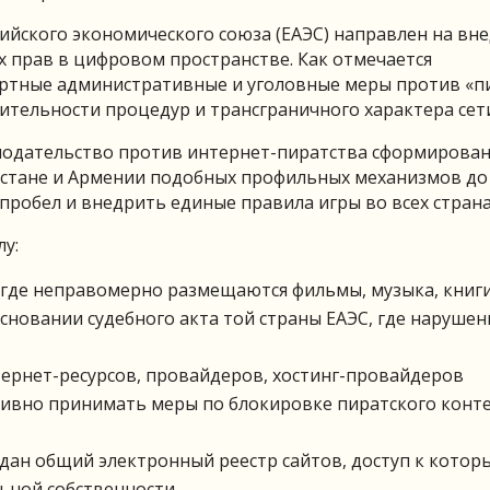
йского экономического союза (ЕАЭС) направлен на вн
 прав в цифровом пространстве. Как отмечается
дартные административные и уголовные меры против «п
ительности процедур и трансграничного характера сет
нодательство против интернет-пиратства сформирова
гызстане и Армении подобных профильных механизмов до
пробел и внедрить единые правила игры во всех страна
лу:
, где неправомерно размещаются фильмы, музыка, книг
основании судебного акта той страны ЕАЭС, где наруше
ернет-ресурсов, провайдеров, хостинг-провайдеров
тивно принимать меры по блокировке пиратского конт
здан общий электронный реестр сайтов, доступ к котор
ьной собственности.