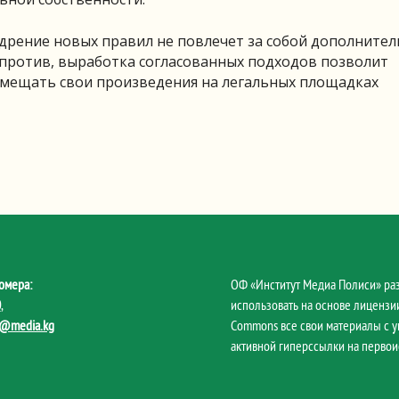
дрение новых правил не повлечет за собой дополните
апротив, выработка согласованных подходов позволит
мещать свои произведения на легальных площадках
омера:
ОФ «Институт Медиа Полиси» ра
0
,
использовать на основе лицензии
@media.kg
Commons все свои материалы с 
активной гиперссылки на первои