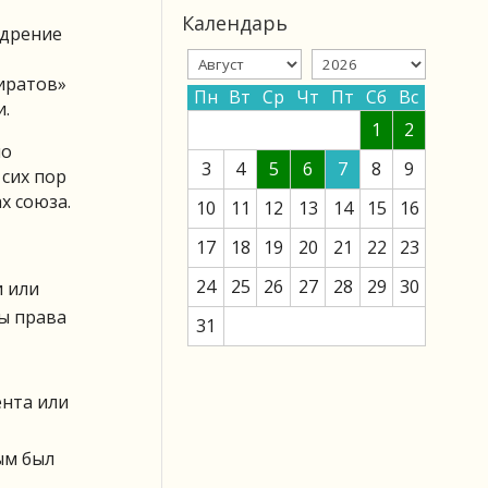
Календарь
едрение
иратов»
Пн
Вт
Ср
Чт
Пт
Сб
Вс
и.
1
2
но
3
4
5
6
7
8
9
 сих пор
х союза.
10
11
12
13
14
15
16
17
18
19
20
21
22
23
24
25
26
27
28
29
30
и или
ны права
31
ента или
ым был