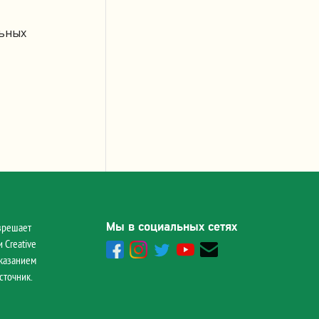
льных
Мы в социальных сетях
зрешает
 Creative
указанием
сточник.