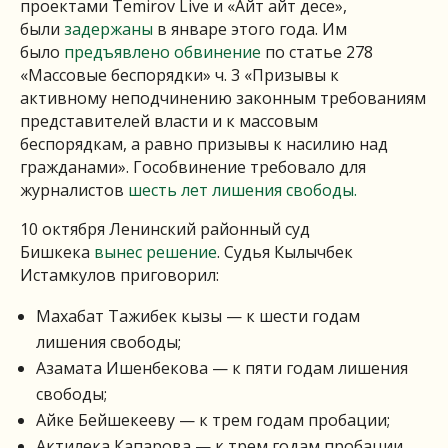
проектами Temirov Live и «Айт айт десе»,
были
задержаны
в январе этого года. Им
было
предъявлено обвинение
по статье 278
«Массовые беспорядки» ч. 3 «Призывы к
активному неподчинению законным требованиям
представителей власти и к массовым
беспорядкам, а равно призывы к насилию над
гражданами». Гособвинение требовало для
журналистов
шесть лет лишения свободы.
10 октября Ленинский районный суд
Бишкека
вынес решение
. Судья Кылычбек
Истамкулов приговорил:
Махабат Тажибек кызы — к шести годам
лишения свободы;
Азамата Ишенбекова — к пяти годам лишения
свободы;
Айке Бейшекееву — к трем годам пробации;
Актилека Капарова — к трем годам пробации.