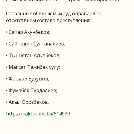
Остальных обвиняемых суд оправдал за
отсутствием состава преступления:
• Сапар Акунбеков;
• Сайпидин Султаналиев;
• Тыныстан Асыпбеков;
• Максат Тажибек уулу;
• Жоодар Бузумов;
• Жумабек Турдалиев;
• Акыл Орозбеков.
https://kaktus.media/514939