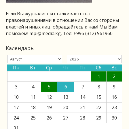
Если Вы журналист и сталкиваетесь с
правонарушениями в отношении Вас со стороны
властей и иных лиц, обращайтесь к нам! Мы Вам
поможем!
mpi@media.kg
, Тел: +996 (312) 961960
Календарь
Пн
Вт
Ср
Чт
Пт
Сб
Вс
1
2
3
4
5
6
7
8
9
10
11
12
13
14
15
16
17
18
19
20
21
22
23
24
25
26
27
28
29
30
31