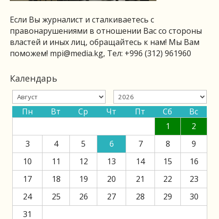
Если Вы журналист и сталкиваетесь с
правонарушениями в отношении Вас со стороны
властей и иных лиц, обращайтесь к нам! Мы Вам
поможем!
mpi@media.kg
, Тел: +996 (312) 961960
Календарь
Пн
Вт
Ср
Чт
Пт
Сб
Вс
1
2
3
4
5
6
7
8
9
10
11
12
13
14
15
16
17
18
19
20
21
22
23
24
25
26
27
28
29
30
31