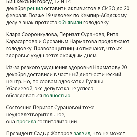
Бишкекский горсуд 12 и 14
декабря
решил
оставить активистов в СИЗО до 20
февраля. Позже 19 человек по Кемпир-Абадскому
делу в знак протеста
объявили
голодовку.
Клара Сооронкулова, Перизат Суранова, Рита
Карасартова и Орозайым Нарматова продолжают
голодовку. Правозащитницы отмечают, что их
здоровье ухудшается с каждым днем.
Из-за резкого ухудшения здоровья Нарматову 20
декабря доставили в частный диагностический
центр. Но, по словам адвокатки Гуляны
Убалиевой, экс-депутатка не успела
обследоваться
полностью
.
Состояние Перизат Сурановой тоже
неудовлетворительное,
она
просила
госпитализации.
Президент Садыр Жапаров
заявил
, что не может