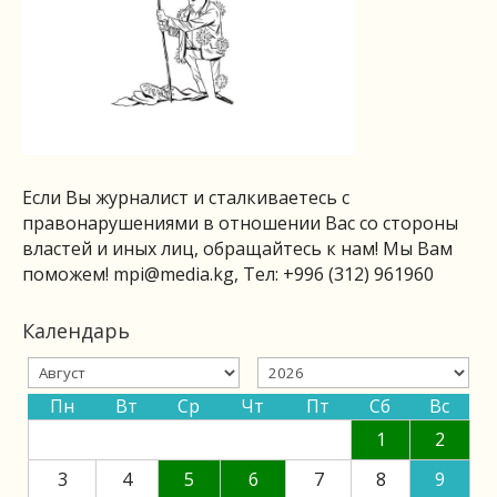
Если Вы журналист и сталкиваетесь с
правонарушениями в отношении Вас со стороны
властей и иных лиц, обращайтесь к нам! Мы Вам
поможем!
mpi@media.kg
, Тел: +996 (312) 961960
Календарь
Пн
Вт
Ср
Чт
Пт
Сб
Вс
1
2
3
4
5
6
7
8
9