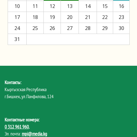
10
11
12
13
14
15
16
17
18
19
20
21
22
23
24
25
26
27
28
29
30
31
Контакты:
Кыргызская Республика
г.Бишкек, ул.Панфилова, 124
Контактные номера:
0 312 961 960
,
Эл. почта:
mpi@media.kg