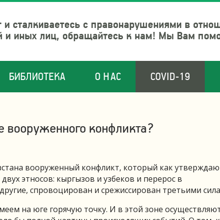
 и сталкиваетесь с правонарушениями в отно
й и иных лиц, обращайтесь к нам! Мы Вам пом
БИБЛИОТЕКА
О НАС
COVID-19
не вооруженного конфликта?
ызстана вооруженный конфликт, который как утверждаю
двух этносов: кыргызов и узбеков и перерос в
другие, спровоцирован и срежиссирован третьими сила
имеем на юге горячую точку. И в этой зоне осуществляю