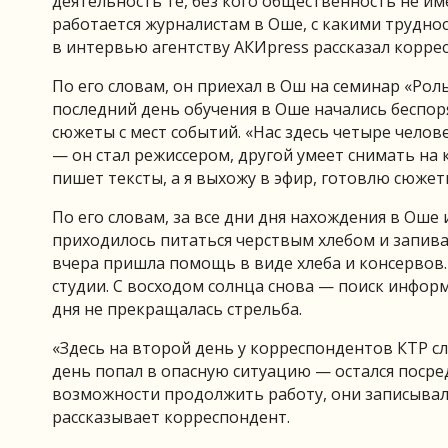
деятельность те, без кого общественность не и
работается журналистам в Оше, с какими трудно
в интервью агентству АКИpress рассказал корре
По его словам, он приехал в Ош на семинар «Ро
последний день обучения в Оше начались беспоря
сюжеты с мест событий. «Нас здесь четыре челов
— он стал режиссером, другой умеет снимать на
пишет тексты, а я выхожу в эфир, готовлю сюжет
По его словам, за все дни дня нахождения в Оше 
приходилось питаться черствым хлебом и запиват
вчера пришла помощь в виде хлеба и консервов.
студии. С восходом солнца снова — поиск инфор
дня не прекращалась стрельба.
«Здесь на второй день у корреспондентов КТР с
день попал в опасную ситуацию — остался посреди
возможности продолжить работу, они записывали
рассказывает корреспондент.