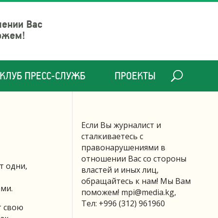
шении Вас
ожем!
КЛУБ ПРЕСС-СЛУЖБ
ПРОЕКТЫ
Если Вы журналист и
сталкиваетесь с
правонарушениями в
отношении Вас со стороны
т одни,
властей и иных лиц,
обращайтесь к нам! Мы Вам
ми.
поможем!
mpi@media.kg
,
Тел: +996 (312) 961960
т свою