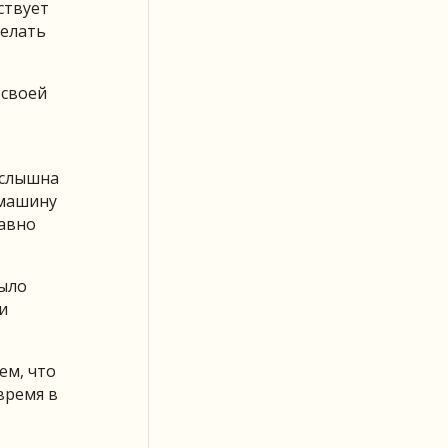
ствует
делать
 своей
 слышна
 машину
равно
было
и
ем, что
время в