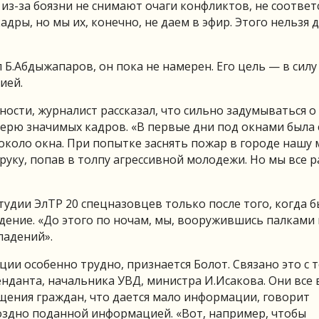
 из-за боязни не снимают очаги конфликтов, не соответ
адры, но мы их, конечно, не даем в эфир. Этого нельзя 
Б.Абдыжапаров, он пока не намерен. Его цель — в силу
ией.
ности, журналист рассказал, что сильно задумываться о
терю значимых кадров. «В первые дни под окнами была
ь около окна. При попытке заснять пожар в городе нашу
руку, попав в толпу агрессивной молодежи. Но мы все 
студии ЭлТР 20 спецназовцев только после того, когда 
ение. «До этого по ночам, мы, вооружившись палками 
падений».
и особенно трудно, признается Болот. Связано это с т
менданта, начальника УВД, министра И.Исакова. Они все 
щения граждан, что дается мало информации, говорит
оздно поданной информацией. «Вот, например, чтобы