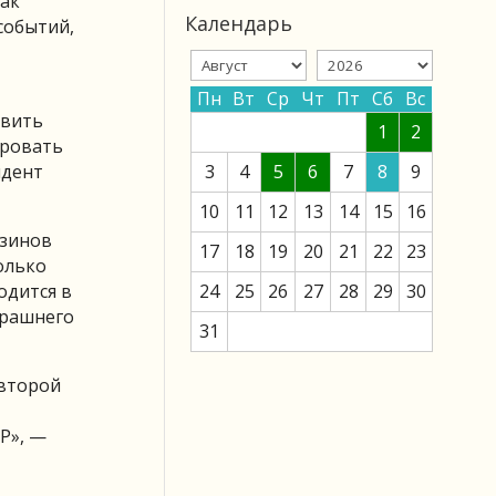
как
Календарь
событий,
Пн
Вт
Ср
Чт
Пт
Сб
Вс
овить
1
2
ировать
ндент
3
4
5
6
7
8
9
10
11
12
13
14
15
16
азинов
17
18
19
20
21
22
23
олько
одится в
24
25
26
27
28
29
30
ерашнего
31
 второй
Р», —