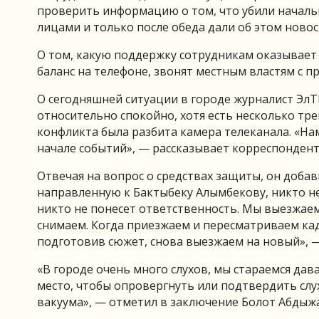
проверить информацию о том, что убили началь
лицами и только после обеда дали об этом новост
О том, какую поддержку сотрудникам оказывает 
баланс на телефоне, звонят местным властям с п
О сегодняшней ситуации в городе журналист Эл
относительно спокойно, хотя есть несколько тр
конфликта была разбита камера телеканала. «На
начале событий», — рассказывает корреспондент
Отвечая на вопрос о средствах защиты, он добав
направленную к Бактыбеку Алымбекову, никто не
никто не понесет ответственность. Мы выезжаем
снимаем. Когда приезжаем и пересматриваем кад
подготовив сюжет, снова выезжаем на новый», —
«В городе очень много слухов, мы стараемся д
место, чтобы опровергнуть или подтвердить слу
вакуума», — отметил в заключение Болот Абдыж