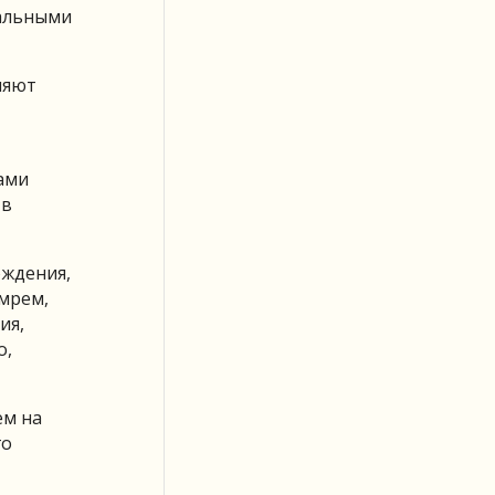
иальными
няют
ками
 в
ождения,
умрем,
ия,
о,
ем на
го