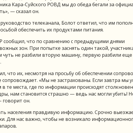
ника Кара-Суйского РОВД мы до обеда бегали за офиц
ь», — сказал он.
руководство телеканала, Болот ответил, что им попол
росьбой обеспечить их продуктами питания.
ТР сообщил, что по сравнению с предыдущими днями
евожных зон. При попытке заснять один такой, участни
м чуть не разбили вторую машину, первую разбили еще
.
ил, что их, несмотря на просьбу об обеспечении сопров
 сопровождает. «Мы не застрахованы. Если завтра мы 
 в те места, где по информации происходят столкновен
ры, нам становится страшно — ведь нас могли убить! Н
 говорит он.
авать населения правдивую информацию. Срочно выезжа
хи. Для нас важно, чтобы не возникало информационно
апаров.