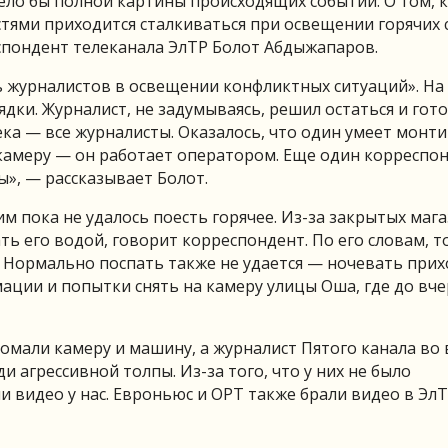
мело бы полной картины происходящих событий. О том, 
стями приходится сталкиваться при освещении горячих 
спондент телеканала ЭлТР Болот Абдыжапаров.
ль журналистов в освещении конфликтных ситуаций». На
дки. Журналист, не задумываясь, решил остаться и гот
ека — все журналисты. Оказалось, что один умеет монт
 камеру — он работает оператором. Еще один корреспо
ы», — рассказывает Болот.
им пока не удалось поесть горячее. Из-за закрытых маг
ь его водой, говорит корреспондент. По его словам, т
 Нормально поспать также не удается — ночевать прих
мации и попытки снять на камеру улицы Оша, где до вч
ломали камеру и машину, а журналист Пятого канала во
 агрессивной толпы. Из-за того, что у них не было
 видео у нас. Евроньюс и ОРТ также брали видео в ЭлТ