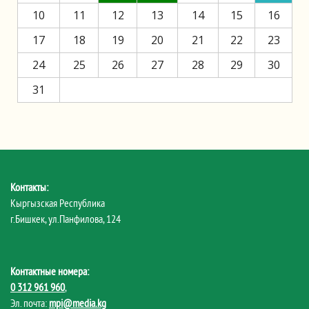
10
11
12
13
14
15
16
17
18
19
20
21
22
23
24
25
26
27
28
29
30
31
Контакты:
Кыргызская Республика
г.Бишкек, ул.Панфилова, 124
Контактные номера:
0 312 961 960
,
Эл. почта:
mpi@media.kg