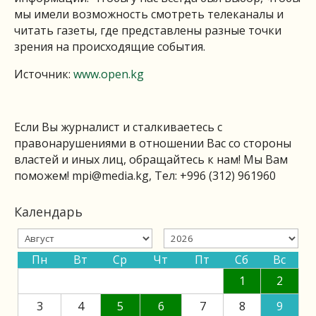
мы имели возможность смотреть телеканалы и
читать газеты, где представлены разные точки
зрения на происходящие события.
Источник:
www.open.kg
Если Вы журналист и сталкиваетесь с
правонарушениями в отношении Вас со стороны
властей и иных лиц, обращайтесь к нам! Мы Вам
поможем!
mpi@media.kg
, Тел: +996 (312) 961960
Календарь
Пн
Вт
Ср
Чт
Пт
Сб
Вс
1
2
3
4
5
6
7
8
9