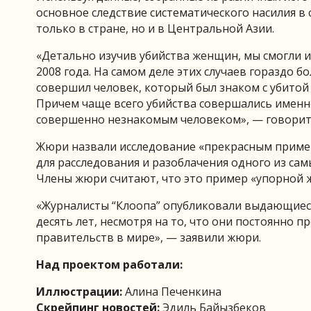
основное следствие систематического насилия в
только в стране, но и в Центральной Азии.
«Детально изучив убийства женщин, мы смогли
2008 года. На самом деле этих случаев гораздо 
совершил человек, который был знаком с убито
Причем чаще всего убийства совершались именн
совершенно незнакомым человеком», — говоритс
Жюри назвали исследование «прекрасным приме
для расследования и разоблачения одного из сам
Члены жюри считают, что это пример «упорной 
«Журналисты “Клоопа” опубликовали выдающиеся
десять лет, несмотря на то, что они постоянно
правительств в мире», — заявили жюри.
Над проектом работали:
Иллюстрации:
Алина Печенкина
Скрейпинг новостей:
Эдиль Байызбеков