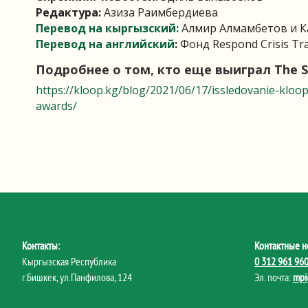
Редактура:
Азиза Раимбердиева
Перевод на кыргызский:
Алмир Алмамбетов и К
Перевод на английский
:
Фонд Respond Crisis Tra
Подробнее о том, кто еще выиграл The
S
https://kloop.kg/blog/2021/06/17/issledovanie-klo
awards/
Контакты:
Контактные н
Кыргызская Республика
0 312 961 96
г.Бишкек, ул.Панфилова, 124
Эл. почта:
mpi