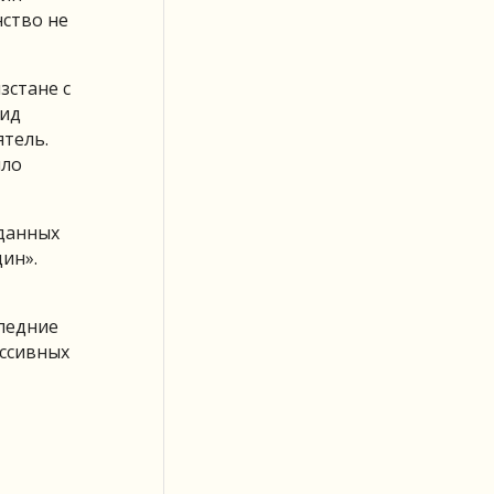
нство не
зстане с
цид
тель.
ыло
данных
ин».
ледние
ессивных