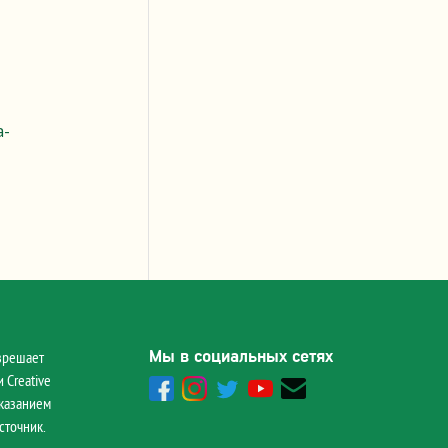
a-
Мы в социальных сетях
зрешает
 Creative
указанием
сточник.