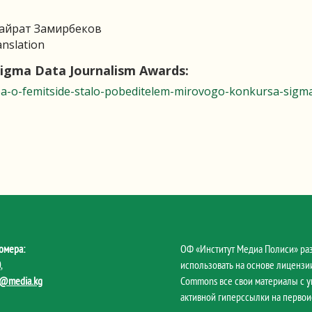
айрат Замирбеков
nslation
igma Data Journalism Awards:
opa-o-femitside-stalo-pobeditelem-mirovogo-konkursa-sigm
омера:
ОФ «Институт Медиа Полиси» ра
0
,
использовать на основе лицензии
@media.kg
Commons все свои материалы с 
активной гиперссылки на первои