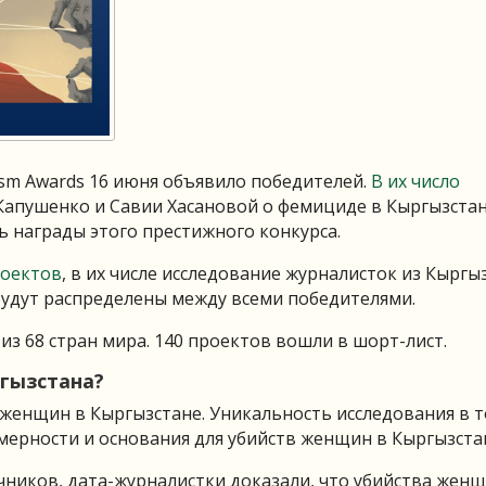
ism Awards 16 июня объявило победителей.
В их число
Капушенко и Савии Хасановой о фемициде в Кыргызстан
 награды этого престижного конкурса.
роектов
, в их числе исследование журналисток из Кыргы
будут распределены между всеми победителями.
из 68 стран мира. 140 проектов вошли в шорт-лист.
гызстана?
 женщин в Кыргызстане. Уникальность исследования в т
омерности и основания для убийств женщин в Кыргызста
чников, дата-журналистки доказали, что убийства жен