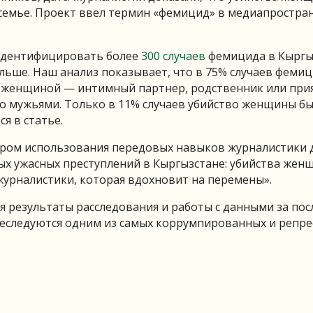
 семье. Проект ввел термин «фемицид» в медиапростра
 идентифицировать более
300 случаев
фемицида в Кыргы
больше. Наш анализ показывает, что в 75% случаев феми
й женщиной — интимный партнер, родственник или прия
о мужьями. Только в 11% случаев убийство женщины б
я в статье.
ром использования передовых навыков журналистики 
ых ужасных преступлений в Кыргызстане: убийства женщ
журналистики, которая вдохновит на перемены».
 результаты расследования и работы с данными за пос
 преследуются одним из самых коррумпированных и репр