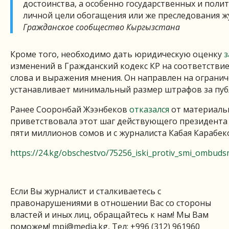
достоинства, а особенно государственных и полит
личной цели обогащения или же преследования ж
Гражданское сообщество Кыргызстана
Кроме того, необходимо дать юридическую оценку
з
изменений в Гражданский кодекс КР на соответств
слова и выражения мнения. Он направлен на огранич
устанавливает минимальный размер штрафов за пу
Ранее Сооронбай Жээнбеков
отказался
от материаль
приветствовала этот шаг действующего президента с
пяти миллионов сомов и с журналиста Кабая Карабек
https://24.kg/obschestvo/75256_iski_protiv_smi_ombudsm
Если Вы журналист и сталкиваетесь с
правонарушениями в отношении Вас со стороны
властей и иных лиц, обращайтесь к нам! Мы Вам
поможем!
mpi@media.kg
, Тел: +996 (312) 961960