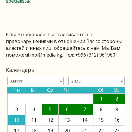
specialista/
Если Вы журналист и сталкиваетесь с
правонарушениями в отношении Вас со стороны
властей и иных лиц, обращайтесь к нам! Мы Вам
поможем!
mpi@media.kg
, Тел: +996 (312) 961960
Календарь
Пн
Вт
Ср
Чт
Пт
Сб
Вс
1
2
3
4
5
6
7
8
9
10
11
12
13
14
15
16
17
18
19
20
21
22
23