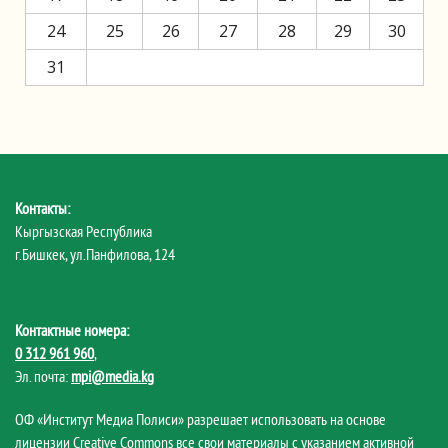
24
25
26
27
28
29
30
31
Контакты:
Кыргызская Республика
г.Бишкек, ул.Панфилова, 124
Контактные номера:
0 312 961 960
,
Эл. почта:
mpi@media.kg
ОФ «Институт Медиа Полиси» разрешает использовать на основе
лицензии Creative Commons все свои материалы с указанием активной