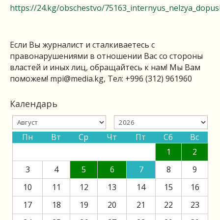
https://24.kg/obschestvo/75163_internyus_nelzya_dopuska
Если Вы журналист и сталкиваетесь с
правонарушениями в отношении Вас со стороны
властей и иных лиц, обращайтесь к нам! Мы Вам
поможем!
mpi@media.kg
, Тел: +996 (312) 961960
Календарь
Пн
Вт
Ср
Чт
Пт
Сб
Вс
1
2
3
4
5
6
7
8
9
10
11
12
13
14
15
16
17
18
19
20
21
22
23