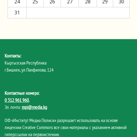
24
25
26
27
28
29
30
31
Контакты:
Кыргызская Республика
г.Бишкек, ул.Панфилова, 124
Контактные номера:
0 312 961 960
,
Эл. почта:
mpi@media.kg
ОФ «Институт Медиа Полиси» разрешает использовать на основе
лицензии Creative Commons все свои материалы с указанием активной
гиперссылки на первоисточник.