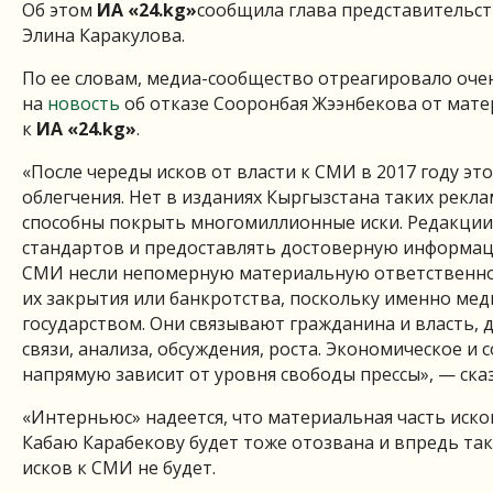
Об этом
ИА «24.
kg
»
сообщила глава представительст
Элина Каракулова.
По ее словам, медиа-сообщество отреагировало оч
на
новость
об отказе Сооронбая Жээнбекова от мат
к
ИА «24.
kg
»
.
«После череды исков от власти к СМИ в 2017 году э
облегчения. Нет в изданиях Кыргызстана таких рекл
способны покрыть многомиллионные иски. Редакци
стандартов и предоставлять достоверную информаци
СМИ несли непомерную материальную ответственнос
их закрытия или банкротства, поскольку именно ме
государством. Они связывают гражданина и власть,
связи, анализа, обсуждения, роста. Экономическое и
напрямую зависит от уровня свободы прессы», — ска
«Интерньюс» надеется, что материальная часть иско
Кабаю Карабекову будет тоже отозвана и впредь т
исков к СМИ не будет.