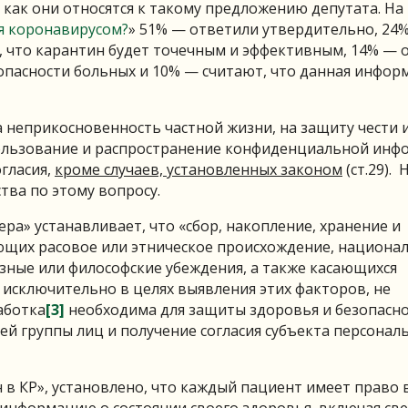
, как они относятся к такому предложению депутата. На
я коронавирусом?
» 51% — ответили утвердительно, 24
я, что карантин будет точечным и эффективным, 14% — 
опасности больных и 10% — считают, что данная инфор
 неприкосновенность частной жизни, на защиту чести 
спользование и распространение конфиденциальной инф
гласия,
кроме случаев, установленных законом
(ст.29).
ва по этому вопросу.
ра» устанавливает, что «сбор, накопление, хранение и
ющих расовое или этническое происхождение, национа
зные или философские убеждения, а также касающихся
 исключительно в целях выявления этих факторов, не
аботка
[3]
необходима для защиты здоровья и безопасн
ей группы лиц и получение согласия субъекта персонал
 в КР», установлено, что каждый пациент имеет право 
информацию о состоянии своего здоровья, включая све