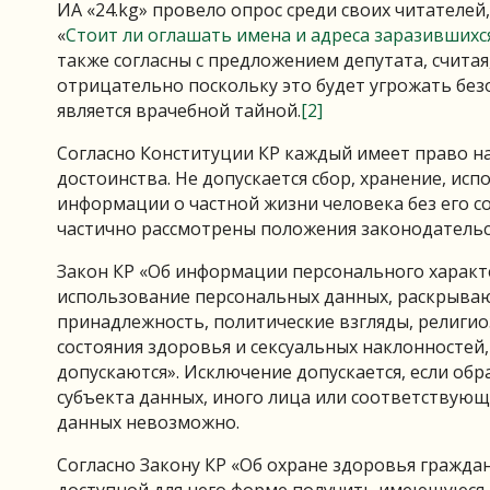
ИА «24.kg» провело опрос среди своих читателей
«
Стоит ли оглашать имена и адреса заразившихс
также согласны с предложением депутата, счита
отрицательно поскольку это будет угрожать без
является врачебной тайной.
[2]
Согласно Конституции КР каждый имеет право на
достоинства. Не допускается сбор, хранение, и
информации о частной жизни человека без его со
частично рассмотрены положения законодательст
Закон КР «Об информации персонального характе
использование персональных данных, раскрыва
принадлежность, политические взгляды, религио
состояния здоровья и сексуальных наклонностей,
допускаются». Исключение допускается, если обр
субъекта данных, иного лица или соответствующ
данных невозможно.
Согласно Закону КР «Об охране здоровья граждан
доступной для него форме получить имеющуюся 