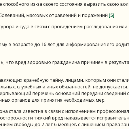
е способного из-за своего состояния выразить свою вол
болеваний, массовых отравлений и поражений;
[5]
курора и суда в связи с проведением расследования или
му в возрасте до 16 лет для информирования его роди
ь, что вред здоровью гражданина причинен в результ
тавляющих врачебную тайну, лицами, которым они стал
льных, служебных и иных обязанностей, не допускается
черпывающий перечень оснований передачи сведений 
нных органов для принятия необходимых мер.
на стала известна в связи с исполнением профессиона
еосторожности тяжкий вред наказывается исправитель
шением свободы до 2 лет 6 месяцев с лишением права за