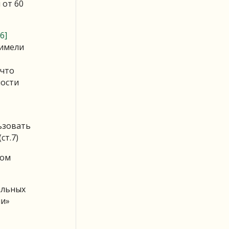
 от 60
[6]
 имели
 что
ности
ьзовать
ст.7)
ном
альных
ии»