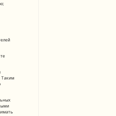
ю;
телей
ате
и
. Таким
о
льных
ными
нимать