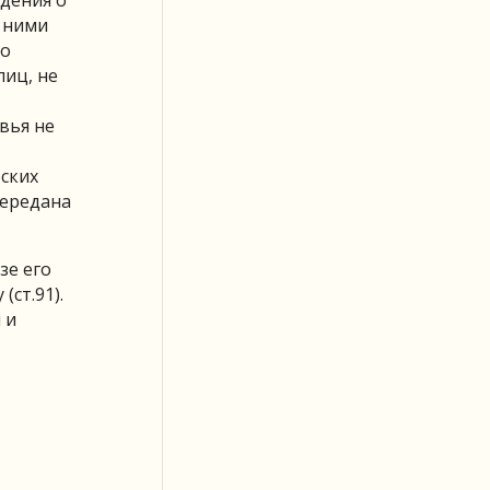
с ними
го
лиц, не
вья не
ских
передана
зе его
(ст.91).
 и