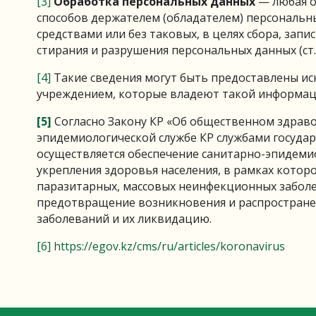
[3]
Обработка персональных данных
— любая о
способов держателем (обладателем) персональн
средствами или без таковых, в целях сбора, запи
стирания и разрушения персональных данных (ст
[4]
Такие сведения могут быть предоставлены и
учреждением, которые владеют такой информац
[5]
Согласно Закону КР «Об общественном здраво
эпидемиологической службе КР службами госуда
осуществляется обеспечение санитарно-эпидемио
укрепления здоровья населения, в рамках котор
паразитарных, массовых неинфекционных заболе
предотвращение возникновения и распростране
заболеваний и их ликвидацию.
[6]
https://egov.kz/cms/ru/articles/koronavirus