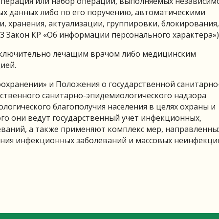
перация или набор операций, выполняемых независим
ых данных либо по его поручению, автоматическими
си, хранения, актуализации, группировки, блокирования,
.3 Закон КР «Об информации персонального характера»)
сключительно лечащим врачом либо медицинским
ией.
охранении» и Положения о государственной санитарно
рственного санитарно-эпидемиологического надзора
логического благополучия населения в целях охраны и
ого они ведут государственный учет инфекционных,
ваний, а также применяют комплекс мер, направленны
ния инфекционных заболеваний и массовых неинфекц