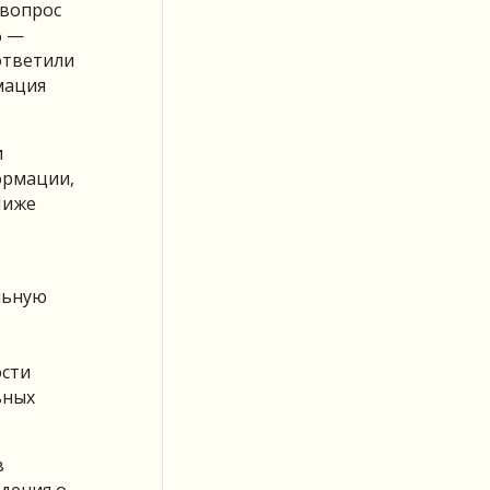
 вопрос
% —
ответили
мация
и
ормации,
 Ниже
льную
ости
ьных
в
дения о