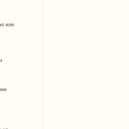
во или
и
нии