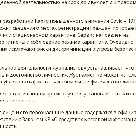
еленной деятельностью на срок до двух лет и штрафом
е разработали Карту повышенного внимания Covid – 19.
ржит сведения о местах регистрации граждан, которые
м или стационарном карантине. Сервис направлен на
ер гигиены и соблюдение режима карантина. Очевидно,
ия исключают риски дискриминации и угрозы безопас
альной деятельности журналистов» устанавливает, что
сть и достоинство личности». Журналист не может испол
убликовать факты о частной жизни физического лица (
з согласия лица и кроме случаев, установленных зако
ветственность.
ья лица и его персональные данные содержатся в офици
ветствии с Законом КР «О средствах массовой информац
нности.