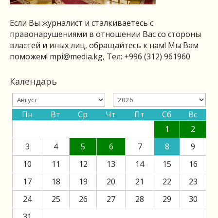
Если Вы журналист и сталкиваетесь с
правонарушениями в отношении Вас со стороны
властей и иных лиц, обращайтесь к нам! Мы Вам
поможем!
mpi@media.kg
, Тел: +996 (312) 961960
Календарь
Пн
Вт
Ср
Чт
Пт
Сб
Вс
1
2
3
4
5
6
7
8
9
10
11
12
13
14
15
16
17
18
19
20
21
22
23
24
25
26
27
28
29
30
31