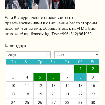
Если Вы журналист и сталкиваетесь с
правонарушениями в отношении Вас со стороны
властей и иных лиц, обращайтесь к нам! Мы Вам
поможем!
mpi@media.kg
, Тел: +996 (312) 961960
Календарь
Пн
Вт
Ср
Чт
Пт
Сб
Вс
1
2
3
4
5
6
7
8
9
10
11
12
13
14
15
16
17
18
19
20
21
22
23
24
25
26
27
28
29
30