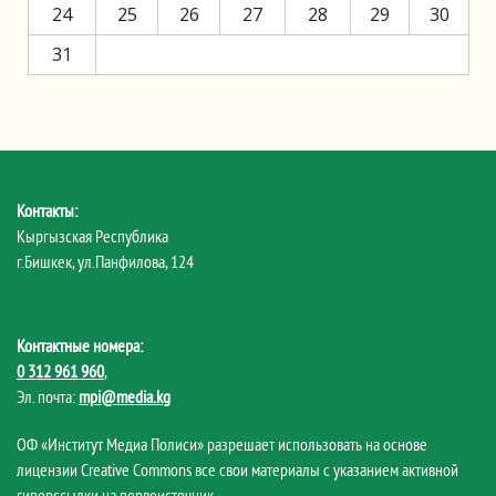
24
25
26
27
28
29
30
31
Контакты:
Кыргызская Республика
г.Бишкек, ул.Панфилова, 124
Контактные номера:
0 312 961 960
,
Эл. почта:
mpi@media.kg
ОФ «Институт Медиа Полиси» разрешает использовать на основе
лицензии Creative Commons все свои материалы с указанием активной
гиперссылки на первоисточник.