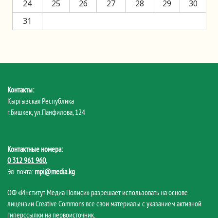
24
25
26
27
28
29
30
31
Контакты:
Кыргызская Республика
г.Бишкек, ул.Панфилова, 124
Контактные номера:
0 312 961 960
,
Эл. почта:
mpi@media.kg
ОФ «Институт Медиа Полиси» разрешает использовать на основе
лицензии Creative Commons все свои материалы с указанием активной
гиперссылки на первоисточник.