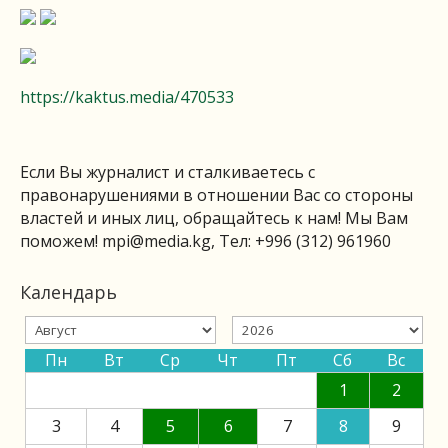
https://kaktus.media/470533
Если Вы журналист и сталкиваетесь с
правонарушениями в отношении Вас со стороны
властей и иных лиц, обращайтесь к нам! Мы Вам
поможем!
mpi@media.kg
, Тел: +996 (312) 961960
Календарь
Пн
Вт
Ср
Чт
Пт
Сб
Вс
1
2
3
4
5
6
7
8
9