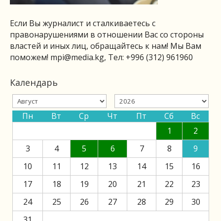
Если Вы журналист и сталкиваетесь с
правонарушениями в отношении Вас со стороны
властей и иных лиц, обращайтесь к нам! Мы Вам
поможем!
mpi@media.kg
, Тел: +996 (312) 961960
Календарь
Пн
Вт
Ср
Чт
Пт
Сб
Вс
1
2
3
4
5
6
7
8
9
10
11
12
13
14
15
16
17
18
19
20
21
22
23
24
25
26
27
28
29
30
31