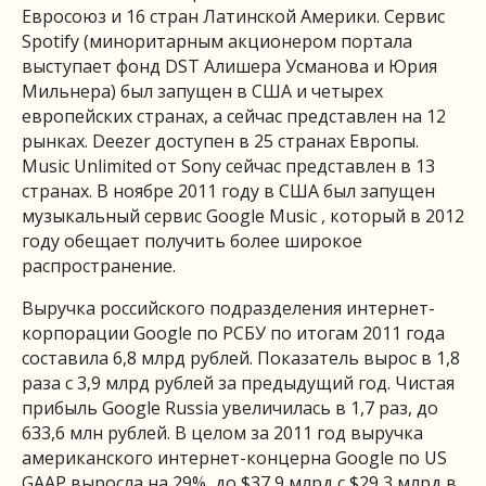
Евросоюз и 16 стран Латинской Америки. Сервис
Spotify (миноритарным акционером портала
выступает фонд DST Алишера Усманова и Юрия
Мильнера) был запущен в США и четырех
европейских странах, а сейчас представлен на 12
рынках. Deezer доступен в 25 странах Европы.
Music Unlimited от Sony сейчас представлен в 13
странах. В ноябре 2011 году в США был запущен
музыкальный сервис Google Music , который в 2012
году обещает получить более широкое
распространение.
Выручка российского подразделения интернет-
корпорации Google по РСБУ по итогам 2011 года
составила 6,8 млрд рублей. Показатель вырос в 1,8
раза с 3,9 млрд рублей за предыдущий год. Чистая
прибыль Google Russia увеличилась в 1,7 раз, до
633,6 млн рублей. В целом за 2011 год выручка
американского интернет-концерна Google по US
GAAP выросла на 29%, до $37,9 млрд с $29,3 млрд в