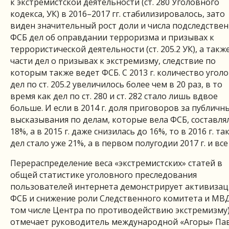
к экстремистской деятельности (ст. 280 Уголовного
кодекса, УК) в 2016–2017 гг. стабилизировалось, зато
виден значительный рост доли и числа подследстве
ФСБ дел об оправдании терроризма и призывах к
террористической деятельности (ст. 205.2 УК), а такж
части дел о призывах к экстремизму, следствие по
которым также ведет ФСБ. С 2013 г. количество угол
дел по ст. 205.2 увеличилось более чем в 20 раз, в то
время как дел по ст. 280 и ст. 282 стало лишь вдвое
больше. И если в 2014 г. доля приговоров за публичн
высказывания по делам, которые вела ФСБ, составля
18%, а в 2015 г. даже снизилась до 16%, то в 2016 г. та
дел стало уже 21%, а в первом полугодии 2017 г. и все
Перераспределение веса «экстремистских» статей в
общей статистике уголовного преследования
пользователей интернета демонстрирует активиза
ФСБ и снижение роли Следственного комитета и МВД
том числе Центра по противодействию экстремизму)
отмечает руководитель международной «Агоры» Па