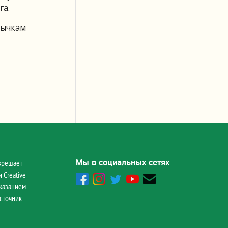
га.
тычкам
Мы в социальных сетях
зрешает
 Creative
указанием
сточник.