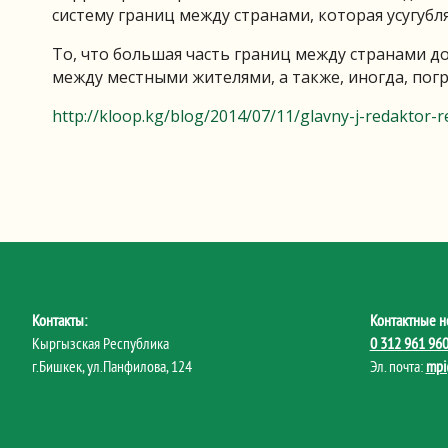
систему границ между странами, которая усугубл
То, что большая часть границ между странами д
между местными жителями, а также, иногда, пог
http://kloop.kg/blog/2014/07/11/glavny-j-redaktor-r
Контакты:
Контактные н
Кыргызская Республика
0 312 961 96
г.Бишкек, ул.Панфилова, 124
Эл. почта:
mpi