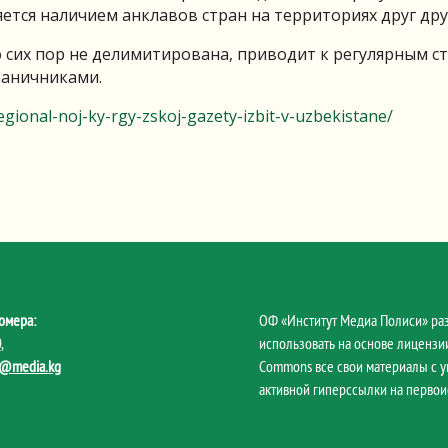
яется наличием анклавов стран на территориях друг дру
о сих пор не делимитирована, приводит к регулярным с
раничниками.
egional-noj-ky-rgy-zskoj-gazety-izbit-v-uzbekistane/
омера:
ОФ «Институт Медиа Полиси» ра
0
,
использовать на основе лицензии
@media.kg
Commons все свои материалы с 
активной гиперссылки на первои