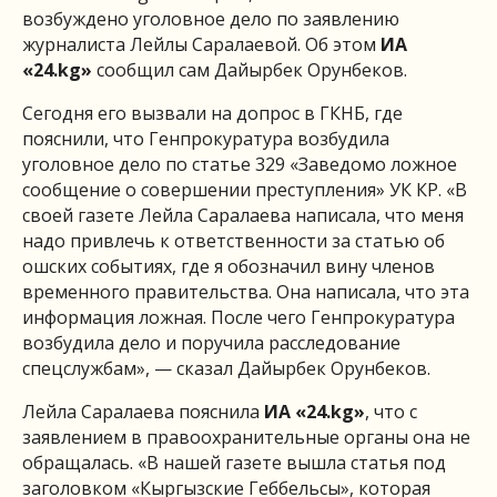
возбуждено уголовное дело по заявлению
журналиста Лейлы Саралаевой. Об этом
ИА
«24.
kg
»
сообщил сам Дайырбек Орунбеков.
Сегодня его вызвали на допрос в ГКНБ, где
пояснили, что Генпрокуратура возбудила
уголовное дело по статье 329 «Заведомо ложное
сообщение о совершении преступления» УК КР. «В
своей газете Лейла Саралаева написала, что меня
надо привлечь к ответственности за статью об
ошских событиях, где я обозначил вину членов
временного правительства. Она написала, что эта
информация ложная. После чего Генпрокуратура
возбудила дело и поручила расследование
спецслужбам», — сказал Дайырбек Орунбеков.
Лейла Саралаева пояснила
ИА «24.
kg
»
, что с
заявлением в правоохранительные органы она не
обращалась. «В нашей газете вышла статья под
заголовком «Кыргызские Геббельсы», которая