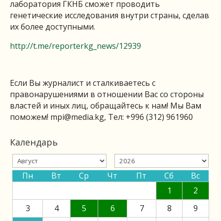
лаборатория ГКНБ сможет проводить
генетические исследования внутри страны, сделав
их более доступными.
http://t.me/reporterkg_news/12939
Если Вы журналист и сталкиваетесь с
правонарушениями в отношении Вас со стороны
властей и иных лиц, обращайтесь к нам! Мы Вам
поможем!
mpi@media.kg
, Тел: +996 (312) 961960
Календарь
Пн
Вт
Ср
Чт
Пт
Сб
Вс
1
2
3
4
5
6
7
8
9