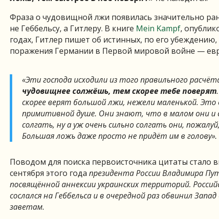
Фраза о чудовищной лжи появилась значительно ра
не Геббельсу, а Гитлеру. В книге
Mein Kampf
, опублик
годах, Гитлер пишет об истинных, по его убеждению
поражения Германии в Первой мировой войне — евр
«Эти господа исходили из того правильного расчёт
чудовищнее солжёшь, тем скорее тебе поверят
скорее верят большой лжи, нежели маленькой. Эт
примитивной душе. Они знают, что в малом они и 
солгать, ну а уж очень сильно солгать они, пожалу
Большая ложь даже просто не придёт им в голову».
Поводом для поиска первоисточника цитаты стало в
сентября этого года
президента России Владимира Пути
посвящённой аннексии украинских территорий. Россий
сослался на Геббельса и в очередной раз обвинил Запад
заветам.