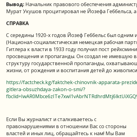
Вывод:
Начальник правового обеспечения админист
Мурат Укушов процитировал не Йозефа Геббельса, а
СПРАВКА
С середины 1920-х годов Йозеф Геббельс был одним
(Национал-социалистическая немецкая рабочая парти
Гитлера к власти в 1933 году получил пост рейхсмин
просвещения и пропаганды. Он создал не имевшую в
структуру государственной пропаганды, охватывающ
жизни, от рождения и воспитания детей до живописи,
https://factcheck.kg/faktchek-chinovnik-apparata-prezide
gitlera-obsuzhdaya-zakon-o-smi/?
fbclid=IwAR0Mbce6zITe7xwl1vAbrNTRdhrdMtj6lktUiXGQ
Если Вы журналист и сталкиваетесь с
правонарушениями в отношении Вас со стороны
властей и иных лиц, обращайтесь к нам! Мы Вам