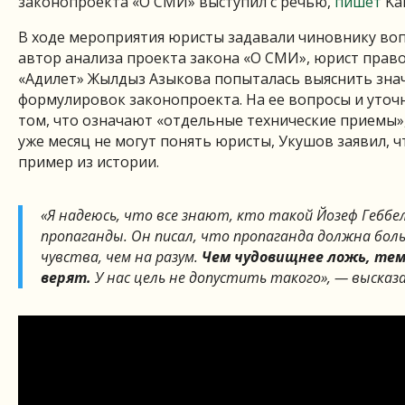
законопроекта «О СМИ» выступил с речью,
пишет
Kak
В ходе мероприятия юристы задавали чиновнику воп
автор анализа проекта закона «О СМИ», юрист прав
«Адилет» Жылдыз Азыкова попыталась выяснить зна
формулировок законопроекта. На ее вопросы и уточн
том, что означают «отдельные технические приемы»
уже месяц не могут понять юристы, Укушов заявил, ч
пример из истории.
«Я надеюсь, что все знают, кто такой Йозеф Гебб
пропаганды. Он писал, что пропаганда должна бо
чувства, чем на разум.
Чем чудовищнее ложь, тем
верят.
У нас цель не допустить такого», — высказа