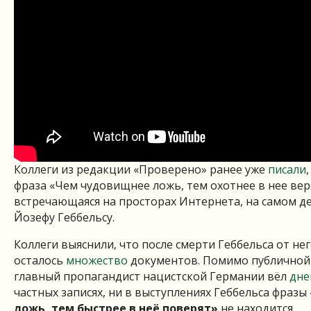
Коллеги из редакции «Проверено» ранее уже
писали
фраза «Чем чудовищнее ложь, тем охотнее в нее веря
встречающаяся на просторах Интернета, на самом д
Йозефу Геббельсу.
Коллеги выяснили, что после смерти Геббельса от не
осталось
множество
документов. Помимо публичной 
главный пропагандист нацистской Германии вёл
дне
частных записях, ни в выступлениях Геббельса фразы
ложь, тем быстрее в неё поверят»
не находится.